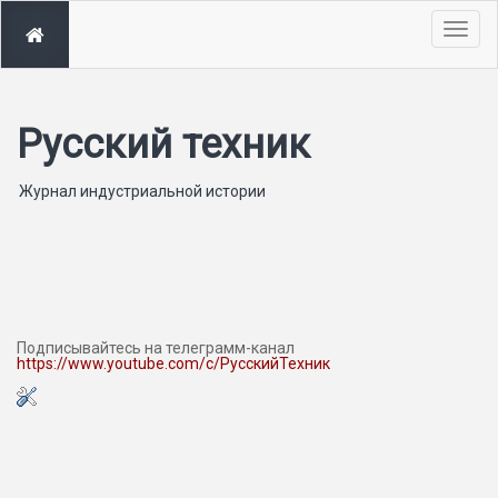
Togg
navig
Русский техник
Журнал индустриальной истории
Подписывайтесь на телеграмм-канал
https://www.youtube.com/c/РусскийТехник