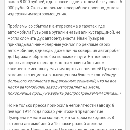
около 8 000 рублей, одно шасси с двигателем без кузова - 5
000 рублей. Сказывалось мелкосерийное производство и
издержки импортозамещения.
Проблемы со сбытом и антиреклама в газетах, где
автомобили Пузырева ругали и называли кустарщиной, не
могли сломить дух автоэнтузиаста. Иван Пузырев
прикладывал неимоверные усилия по рекламе своих
автомобилей, однажды даже лично совершив автопробег
до Парижа и обратно без поломок в пути. На поклепы
прессы и слухи о ненадежности машин и большом
количестве используемых импортных запчастей Пузырев
отвечал в специально выпущенном буклете так: «
Ввиду
большого количества выраженных сомнений, что не все
части автомобилей завод изготовляет на месте,
покорнейше прошу не верить распространяемым слухам
...»
Но не только пресса приносила неприятности заводу: 8
января 1914 года пожар уничтожил предприятие
Пузырева вместе со складом, на котором находилось 8
готовых автомобилей и 15 шасси разной степени
готовности. После пожара Пузырев предпринимал попытки