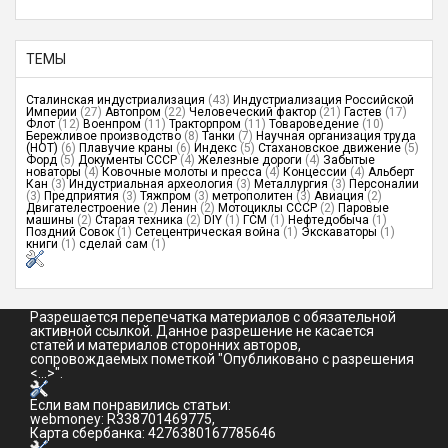
ТЕМЫ
Сталинская индустриализация
(43)
Индустриализация Российской
Империи
(27)
Автопром
(22)
Человеческий фактор
(21)
Гастев
(17)
Флот
(12)
Военпром
(11)
Тракторпром
(11)
Товароведение
(10)
Бережливое производство
(8)
Танки
(7)
Научная организация труда
(НОТ)
(6)
Плавучие краны
(6)
Индекс
(5)
Стахановское движение
(5)
Форд
(5)
Документы СССР
(4)
Железные дороги
(4)
Забытые
новаторы
(4)
Ковочные молоты и пресса
(4)
Концессии
(4)
Альберт
Кан
(3)
Индустриальная археология
(3)
Металлургия
(3)
Персоналии
(3)
Предприятия
(3)
Тяжпром
(3)
метрополитен
(3)
Авиация
(2)
Двигателестроение
(2)
Ленин
(2)
Мотоциклы СССР
(2)
Паровые
машины
(2)
Старая техника
(2)
DIY
(1)
ГСМ
(1)
Нефтедобыча
(1)
Поздний Совок
(1)
Сетецентрическая война
(1)
Экскаваторы
(1)
книги
(1)
сделай сам
(1)
Разрешается перепечатка материалов с обязательной
активной ссылкой. Данное разрешение не касается
статей и материалов сторонних авторов,
сопровождаемых пометкой "Опубликовано с разрешения
<...>".
Если вам понравились статьи:
webmoney: R338701469775,
Карта сбербанка: 4276380167785646