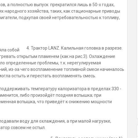
в, а полностью выпуск прекратился лишь в 50-х годах,
х народного хозяйства, таких, как стационарные приводы
игатели, подкупая своей нетребовательностью к топливу,
4. Трактор LANZ. Калильная головка в разрезе.
яла собой
гревать открытым пламенем (как на рис.3). Охлаждение
ало определенные проблемы, т.к. нерегулируемая
ний, из-за чего воспламенение топливной смеси начиналось
могла остыть и перестать воспламенять смесь.
оддерживать температуру калоризатора в пределах 330 -
аменится, либо произойдёт поздняя вспышка; при
еменная вспышка, что приведёт к снижению мощности
подавали воду для охлаждения, а при малой нагрузке,
атор совсем не остыл.