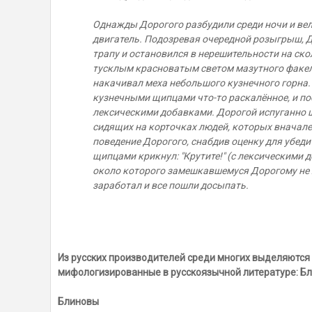
Однажды Дорогого разбудили среди ночи и вел
двигатель. Подозревая очередной розыгрыш, Д
трапу и остановился в нерешительности на ско
тусклым красноватым светом мазутного факела
накачивал меха небольшого кузнечного горна.
кузнечными щипцами что-то раскалённое, и поб
лексическими добавками. Дорогой испуганно ша
сидящих на корточках людей, которых вначале
поведение Дорогого, снабдив оценку для убед
щипцами крикнул: "Крутите!" (с лексическими 
около которого замешкавшемуся Дорогому не х
заработал и все пошли досыпать.
Из русских производителей среди многих выделяются
мифологизированные в русскоязычной литературе: Бли
Блиновы