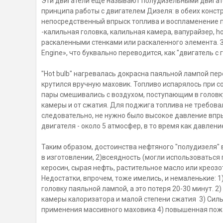
Эти двигатели еще называют полудизельными двигате
принципа работы с двигателем Дизеля: в обеих конст
непосредственный впрыск топлива и воспламенение пр
-калильная головка, калильная камера, вапурайзер, ho
раскаленными стенками или раскаленного элемента. За
Engine», что буквально переводится, как "двигатель с 
"Hot bulb" нагревалась докрасна паяльной лампой пер
крутился вручную маховик. Топливо испарялось при с
пары смешивались с воздухом, поступающим в головку
камеры и от сжатия. Для поджига топлива не требовал
следовательно, не нужно было высокое давление впры
двигателя - около 5 атмосфер, в то время как давлен
Таким образом, достоинства нефтяного "полудизеля" 
в изготовлении, 2)всеядность (могли использоваться 
керосин, сырая нефть, растительное масло или креозо
Недостатки, впрочем, тоже имелись, и немаленькие: 
головку паяльной лампой, а это потеря 20-30 минут. 
камеры калоризатора и малой степени сжатия 3) Сил
применения массивного маховика 4) повышенная пож