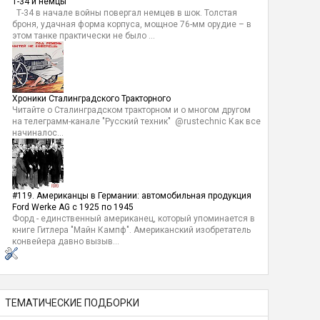
Т-34 и немцы
Т-34 в начале войны повергал немцев в шок. Толстая
броня, удачная форма корпуса, мощное 76-мм орудие – в
этом танке практически не было ...
Хроники Сталинградского Тракторного
Читайте о Сталинградском тракторном и о многом другом
на телеграмм-канале "Русский техник" @rustechnic Как все
начиналос...
#119. Американцы в Германии: автомобильная продукция
Ford Werke AG с 1925 по 1945
Форд - единственный американец, который упоминается в
книге Гитлера "Майн Кампф". Американский изобретатель
конвейера давно вызыв...
ТЕМАТИЧЕСКИЕ ПОДБОРКИ