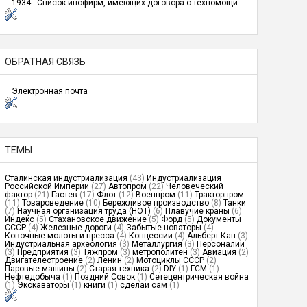
1934 - Список инофирм, имеющих договора о техпомощи
ОБРАТНАЯ СВЯЗЬ
Электронная почта
ТЕМЫ
Сталинская индустриализация
(43)
Индустриализация
Российской Империи
(27)
Автопром
(22)
Человеческий
фактор
(21)
Гастев
(17)
Флот
(12)
Военпром
(11)
Тракторпром
(11)
Товароведение
(10)
Бережливое производство
(8)
Танки
(7)
Научная организация труда (НОТ)
(6)
Плавучие краны
(6)
Индекс
(5)
Стахановское движение
(5)
Форд
(5)
Документы
СССР
(4)
Железные дороги
(4)
Забытые новаторы
(4)
Ковочные молоты и пресса
(4)
Концессии
(4)
Альберт Кан
(3)
Индустриальная археология
(3)
Металлургия
(3)
Персоналии
(3)
Предприятия
(3)
Тяжпром
(3)
метрополитен
(3)
Авиация
(2)
Двигателестроение
(2)
Ленин
(2)
Мотоциклы СССР
(2)
Паровые машины
(2)
Старая техника
(2)
DIY
(1)
ГСМ
(1)
Нефтедобыча
(1)
Поздний Совок
(1)
Сетецентрическая война
(1)
Экскаваторы
(1)
книги
(1)
сделай сам
(1)