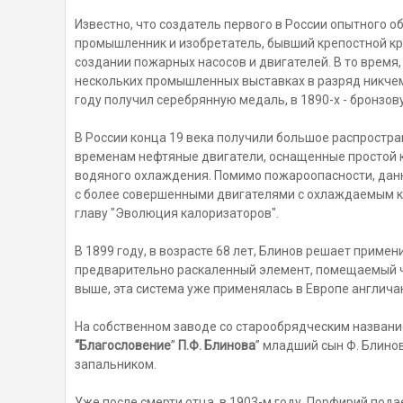
Известно, что создатель первого в России опытного о
промышленник и изобретатель, бывший крепостной кр
создании пожарных насосов и двигателей. В то время,
нескольких промышленных выставках в разряд никчем
году получил серебрянную медаль, в 1890-х - бронзов
В России конца 19 века получили большое распростр
временам нефтяные двигатели, оснащенные простой к
водяного охлаждения. Помимо пожароопасности, дан
с более совершенными двигателями с охлаждаемым к
главу "Эволюция калоризаторов".
В 1899 году, в возрасте 68 лет, Блинов решает примен
предварительно раскаленный элемент, помещаемый че
выше, эта система уже применялась в Европе англич
На собственном заводе со старообрядческим названи
“Благословение
”
П.Ф. Блинова
” младший сын Ф. Блино
запальником.
Уже после смерти отца, в 1903-м году, Порфирий подае