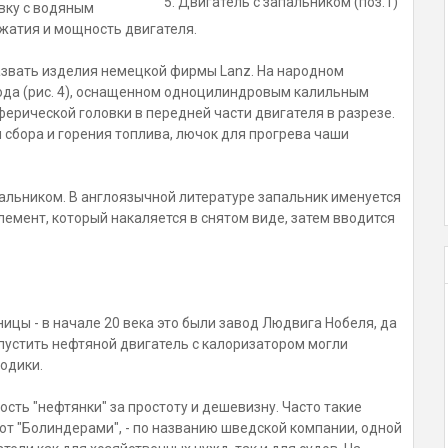
5. Двигатель с запальником (поз.1)
овку с водяным
жатия и мощность двигателя.
азвать изделия немецкой фирмы Lanz. На народном
года (рис. 4), оснащенном одноцилиндровым калильным
ерической головки в передней части двигателя в разрезе.
сбора и горения топлива, лючок для прогрева чаши
пальником. В англоязычной литературе запальник именуется
лемент, который накаляется в снятом виде, затем вводится
ицы - в начале 20 века это были завод Людвига Нобеля, да
пустить нефтяной двигатель с калоризатором могли
одики.
сть "нефтянки" за простоту и дешевизну. Часто такие
ют "Болиндерами", - по названию шведской компании, одной