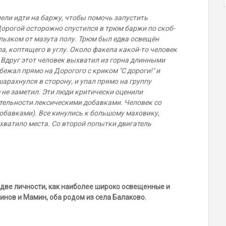
ели идти на баржу, чтобы помочь запустить
орогой осторожно спустился в трюм баржи по скоб-
льзком от мазута полу. Трюм был едва освещён
, коптящего в углу. Около факела какой-то человек
 Вдруг этот человек выхватил из горна длинными
ежал прямо на Дорогого с криком "С дороги!" и
рахнулся в сторону, и упал прямо на группу
 не заметил. Эти люди критически оценили
ительности лексическими добавками. Человек со
добавками). Все кинулись к большому маховику,
ватило места. Со второй попытки двигатель
 две личности, как наиболее широко освещенные и
нов и Мамин, оба родом из села Балаково.