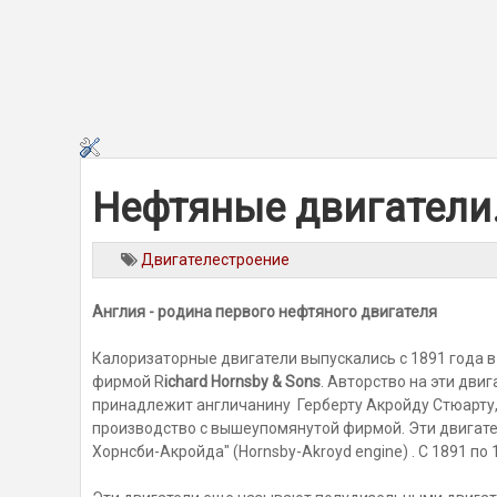
Нефтяные двигатели.
Двигателестроение
Англия - родина первого нефтяного двигателя
Калоризаторные двигатели выпускались с 1891 года в
фирмой R
ichard Hornsby & Sons
. Авторство на эти двиг
принадлежит англичанину Герберту Акройду Стюарту,
производство с вышеупомянутой фирмой. Эти двигате
Хорнсби-Акройда" (Hornsby-Akroyd engine) . С 1891 п