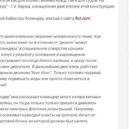
ели как для хозяйственных нужд, так и для судов. На
ер" - т.е. баржа, оснащенная двигателем этой конструкции.
ой байки про болиндер, взятый с сайта
flot.com
:
то замечательное творение человеческого гения. Как
ого зажигания, но в отличие от "дизеля" может
Болиндера" в специальное отверстие крышки
 конус с резьбой у основания и шаровидным
огревают почти до белого каления, и сразу после
овик двигателя. В дальнейшем двигатель работает
терным звонким "бонг-бонг". Только топливо подавай.
ливу подмешать воды или просто помочиться в
чше!
индер" мне рассказал командир моего катера мичман
войны, он тогда только-только пришёл в дивизион
сяких нехитрых флотских розыгрышей. Например,
 осаживал кувалдой кнехты на причале, бегал по
ртовой бочки, из которой должен был налить