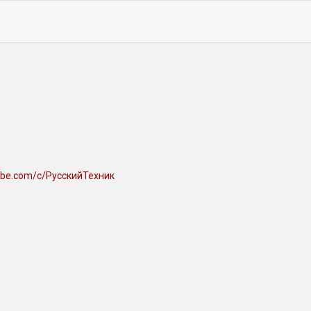
ube.com/c/РусскийТехник