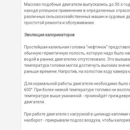
Массово подобные двигатели выпускались до 30-х годо
находя успешное применение в определенных отрасля
различных сельскохозяйственных машин и судовые дв
простотой ремонта и обслуживания.
Эволюция калоризаторов
Простейшая калильная головка "нефтянок" представл
обычную герметичную полость, которую надо было на
водой в ранних двигателях отсутствовало. Это вызыв
температура головки могла достигнуть высоких значе
раньше времени. Напротив, на холостом ходу камера 
Для нормальной работы двигателя необходимо было п
600°. При более низкой температуре топливо не воспл
температуре выше указанной - произойдёт преждевр
двигателя.
При работе двигателя с нагрузкой в цилиндр каплями 
наоборот - прикрывали подсос воздуха, чтобы калориз