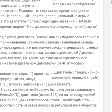
лями из-за сходства их
с водяным охлаждением
рукциях используется
и сжатии. Разница - в наличии калоризатора (иначе
t bulb, запальный шар), т.е. дополнительной камеры с
 это двигатель получил еще одно название: «Hot Bulb
горячим шаром". Иногда слово Bulb переводят, как "лампа".
ед пуском двигателя. Затем в камеру подавалось топливо и
оприкосновении с горячими стенками калильной камеры,
 через дроссель и воспламенялись, нагревшись от стенки
ось высокая степень сжатия, как у двигателей Дизеля и,
ска топлива, т.к. давление сжатия калоризаторного
ие сжатия в дизельном двигателе - от 40 атмосфер.
3. Двигатель с традиционной
вполне очевидны: 1) простота
калильной головкой (поз.6)
природный газ, мазут,
т) 3) Легкость запуска в холодном климате
1) Перед запуском необходимо было нагревать калильную
2) Низкий КПД двигателя (около 12%) из-за непродуваемой
ьные вибрации и низкооборотистость, необходимость
ароопасность 5) невозможность регулирования оборотов.