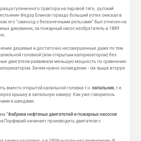
бразца гусеничного трактора на паровой тяге, русский
естьянин Федор Блинов гораздо больший успех снискал в
 как его "самоход с бесконечными рельсами" был отнесен на
ных диковинок, за пожарный насос изобретатель в 1889
ую.
анение дешевые и достаточно несовершенные даже по тем
алильной головкой (или открытым калоризатором) без
ные двигатели развивали меньшую мощность по сравнению
алоризатором. Зачем нужно охлаждение - см. выше вторую
ить вместо открытой калильной головки т.н.
запальник
, т.е.
рез крышку в запальную камеру. Как уже говорилось
анами и шведами.
ем “
Фабрика нефтяных двигателей и пожарных насосов
ва Порфирий начинает производить двигатели с
т заявку на патент, и в 1909-м получает привилегию. В