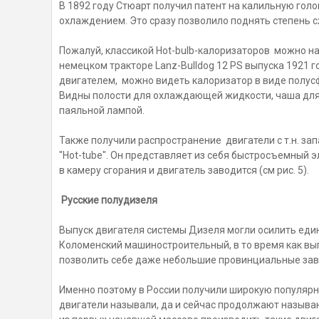
В 1892 году Стюарт получил патент на калильную гол
охлаждением. Это сразу позволило поднять степень с
Пожалуй, классикой Hot-bulb-калоризаторов можно н
немецком тракторе Lanz-Bulldog 12 PS выпуска 1921 
двигателем, можно видеть калоризатор в виде полусф
Видны полости для охлаждающей жидкости, чаша для 
паяльной лампой.
Также получили распространение двигатели с т.н. за
"Hot-tube". Он представляет из себя быстросъемный э
в камеру сгорания и двигатель заводится (см рис. 5).
Русские полудизеля
Выпуск двигателя системы Дизеля могли осилить един
Коломенский машиностроительный, в то время как вы
позволить себе даже небольшие провинциальные зав
Именно поэтому в России получили широкую популярно
двигатели называли, да и сейчас продолжают называ