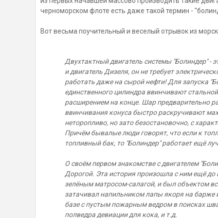
из первых начавшей массово производить такие двигат
черноморском флоте есть даже такой термин - "болинд
Вот весьма поучительный и веселый отрывок из морск
Двухтактный двигатель системы "Болиндер" - э
и двигатель Дизеля, он не требует электрическ
работать даже на сырой нефти! Для запуска "
единственного цилиндра ввинчивают стальной
расширением на конце. Шар предварительно раз
ввинчивания конуса быстро раскручивают мах
неторопливо, но зато безостановочно, с харак
Причём бывалые люди говорят, что если к топ
топливный бак, то "Болиндер" работает ещё лу
О своём первом знакомстве с двигателем "Бол
Дорогой. Эта история произошла с ним ещё до 
зелёным матросом-салагой, и был объектом в
затачивал напильником лапы якоря на барже и
базе с пустым пожарным ведром в поисках шва
полведра девиации для кока, и т.д.