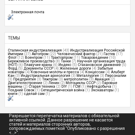
Электронная почта
ТЕМЫ
Сталинская индустриализация
(43)
Индустриализация Российской
Империи
(27)
Автопром
(22)
Человеческий фактор
(21)
Гастев
(17)
Флот
(12)
Военпром
(11)
Тракторпром
(11)
Товароведение
(10)
Бережливое производство
(8)
Танки
(7)
Научная организация труда
(НОТ)
(6)
Плавучие краны
(6)
Индекс
(5)
Стахановское движение
(5)
Форд
(5)
Документы СССР
(4)
Железные дороги
(4)
Забытые
новаторы
(4)
Ковочные молоты и пресса
(4)
Концессии
(4)
Альберт
Кан
(3)
Индустриальная археология
(3)
Металлургия
(3)
Персоналии
(3)
Предприятия
(3)
Тяжпром
(3)
метрополитен
(3)
Авиация
(2)
Двигателестроение
(2)
Ленин
(2)
Мотоциклы СССР
(2)
Паровые
машины
(2)
Старая техника
(2)
DIY
(1)
ГСМ
(1)
Нефтедобыча
(1)
Поздний Совок
(1)
Сетецентрическая война
(1)
Экскаваторы
(1)
книги
(1)
сделай сам
(1)
Разрешается перепечатка материалов с обязательной
активной ссылкой. Данное разрешение не касается
статей и материалов сторонних авторов,
сопровождаемых пометкой "Опубликовано с разрешения
<...>".