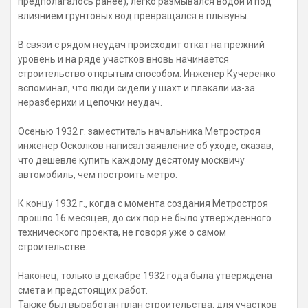
предполагалось ранее), легко размывался водой и под
влиянием грунтовых вод превращался в плывуны.
В связи с рядом неудач происходит откат на прежний
уровень и на ряде участков вновь начинается
строительство открытым способом. Инженер Кучеренко
вспоминал, что люди сидели у шахт и плакали из-за
неразберихи и цепочки неудач.
Осенью 1932 г. заместитель начальника Метростроя
инженер Осколков написал заявление об уходе, сказав,
что дешевле купить каждому десятому москвичу
автомобиль, чем построить метро.
К концу 1932 г., когда с момента создания Метростроя
прошло 16 месяцев, до сих пор не было утвержденного
технического проекта, не говоря уже о самом
строительстве.
Наконец, только в декабре 1932 года была утверждена
смета и предстоящих работ.
Также был выработан план строительства: для участков