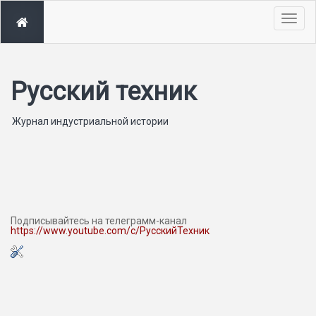
Togg
navig
Русский техник
Журнал индустриальной истории
Подписывайтесь на телеграмм-канал
https://www.youtube.com/c/РусскийТехник