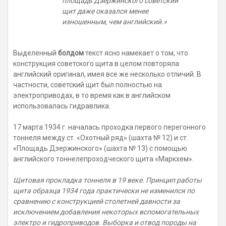
площадь Дзержинского советский
щит даже оказался менее
изношенным, чем английский.»
Выделенный
болдом
текст ясно намекает о том, что
конструкция советского щита в целом повторяла
английский оригинал, имея все же несколько отличий. В
частности, советский щит был полностью на
электроприводах, в то время как в английском
использовалась гидравлика.
17 марта 1934 г. началась проходка первого перегонного
тоннеля между ст. «Охотный ряд» (шахта № 12) и ст.
«Площадь Дзержинского» (шахта № 13) с помощью
английского тоннелепроходческого щита «Маркхем».
Щитовая прокладка тоннеля в 19 веке. Принцип работы
щита образца 1934 года практически не изменился по
сравнению с конструкцией столетней давности за
исключением добавления некоторых вспомогательных
электро и гидроприводов. Выборка и отвод породы на