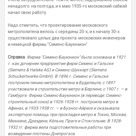
ненадолго: на полгода, и к маю 1935-го московский сабвэй
начал свою работу.
Надо отметить, что проектирование московского
метрополитена велось с середины 20-х, и к началу 30-х
существовало целых два проекта: московских инженеров
и немецкой фирмы "Сименс-Бауюнион".
Справка
.
Фирма "Сименс-Бауюнион" была основана в 1921
г. как дочернее предприятие фирм Сименс и Гальске
(Siemens & Halske AG) и Сименс-Шуккерт (Siemens
Schuckertwerke GmbH). В 1896 г. Сименс и Гальске
построили линию метрополитена в Будапеште, с 1897
участвовали в строительстве метро в Берлине, с 1907 г. — в
Гамбурге. Фирма Сименс-Бауюнион (в переводе: Сименс-
строительный союз) в 1926-1928 гг. построила метро в
Афинах, в 1933-1938 гг. — в Буэнос-Айресе и оказывала
экспертную помощь при прокладке метро в Токио, Москве,
Мюнхене, Дрездене, Кёльне, Праге и Стокгольме. В 1928-
1932 гг. фирма вела подготовительные работы при
возведении плотины Днепрогэса
.