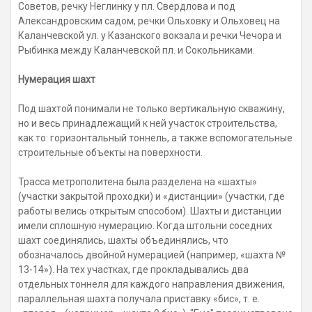
Советов, речку Неглинку у пл. Свердлова и под
Александровским садом, речки Ольховку и Ольховец на
Каланчевской ул. у Казанского вокзала и речки Чечора и
Рыбинка между Каланчевской пл. и Сокольниками.
Нумерация шахт
Под шахтой понимали не только вертикальную скважину,
но и весь принадлежащий к ней участок строительства,
как то: горизонтальный тоннель, а также вспомогательные
строительные объекты на поверхности.
Трасса метрополитена была разделена на «шахты»
(участки закрытой проходки) и «дистанции» (участки, где
работы велись открытым способом). Шахты и дистанции
имели сплошную нумерацию. Когда штольни соседних
шахт соединялись, шахты объединялись, что
обозначалось двойной нумерацией (например, «шахта №
13-14»). На тех участках, где прокладывались два
отдельных тоннеля для каждого направления движения,
параллельная шахта получала приставку «бис», т. е.