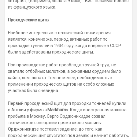
«вторая», (например, «шахта 9 бис»). "Бис" позаимствовано
из французского языка.
Проходческие щиты
Наиболее интересным с технической точки зрения
является, конечно же, период активных работ по
прокладке туннелей в 1934 году, когда впервые в СССР
были задействованы проходческие щиты.
При производстве работ преобладал ручной труд, не
хватало отбойных молотков, а основным орудием было
кайло, лом, лопата. Тем не менее, необходимость в
применении проходческих щитов на особо сложных
участках была очевидна.
Первый проходческий щит для проходки тоннелей купили
в Англии у фирмы «
Markham
». Когда иностранная машина
прибыла в Москву, Серго Орджоникидзе созвал
техническое совещание прямо около машины.
Орджоникидзе поставил задание: до того, как
проходческий щит спустится под землю и начнет работать,