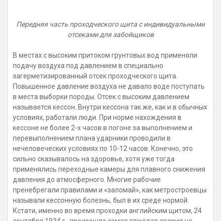
Передняя часть проходческого щита с индивидуальными
отсеками для забойщиков
В местах с высоким притоком грунтовых вод применяли
подачу воздуха под давлением в специально
загерметизированный отсек проходческого щита.
Повышенное давление воздуха не давало воде поступать
в места выборки породы. Отсек с высоким давлением
называется кессон. Внутри кессона так же, как и в обычных
условиях, работали люди. При норме нахождения в
кессоне не более 2-х часов в погоне за выполнением и
перевыполнением плана ударники проводили в
нечеловеческих условиях по 10-12 часов. Конечно, это
сильно сказывалось на здоровье, хотя уже тогда
применялись переходные камеры для плавного снижения
давления до атмосферного. Многие рабочие
пренебрегали правилами и «заломай», как метростроевцы
называли кессонную болезнь, был в их среде нормой.
Кстати, именно во время проходки английским щитом, 24