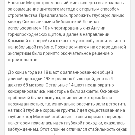
Нанятые Метростроем английские эксперты высказалась
за совмещение щитового метода с открытым способом
строительства. Предлагалось проложить глубокую линию
между Сокольниками и библиотекой Ленина с
использованием 10 импортированных из Англии
горнопроходческих щитов, а далее в направлении
Крымской пл. перейти к открытому способу строительства
на небольшой глубине. Позже во многом на основе данной
экспертизы было принято окончательное решение о
строительстве.
До конца года из 18 шахт с запланированной общей
длиной проходки 498 м реально было пройдено на 4
шахтах 68 метров. Остальные 14 шахт неоднократно
консервировались, некоторые были закрыты. Основной
проблемой были плывуны, появление которых было
неожиданностью, т.к. изначально рассчитывали встретить
на такой глубине хорошие грунты. Идея существования на
глубине под Москвой стабильного слоя юрского периода,
на котором покоилась идея глубокой проходки, оказалась
заблуждением. Этот слой не отличался стабильностью(как