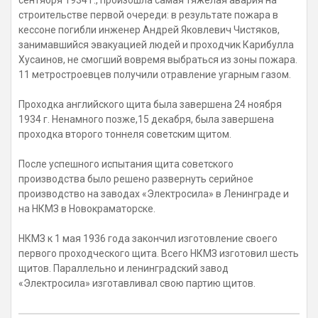
сентября 1934 г., произошла самая тяжёлая авария на
строительстве первой очереди: в результате пожара в
кессоне погибли инженер Андрей Яковлевич Чистяков,
занимавшийся эвакуацией людей и проходчик Карибулла
Хусаинов, не смогший вовремя выбраться из зоны пожара.
11 метростроевцев получили отравление угарным газом.
Проходка английского щита была завершена 24 ноября
1934 г. Ненамного позже,15 декабря, была завершена
проходка второго тоннеля советским щитом.
После успешного испытания щита советского
производства было решено развернуть серийное
производство на заводах «Электросила» в Ленинграде и
на НКМЗ в Новокраматорске.
НКМЗ к 1 мая 1936 года закончил изготовление своего
первого проходческого щита. Всего НКМЗ изготовил шесть
щитов. Параллельно и ленинградский завод
«Электросила» изготавливал свою партию щитов.