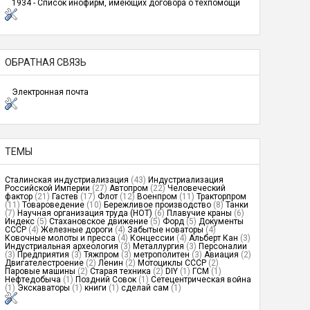
1934 - Список инофирм, имеющих договора о техпомощи
ОБРАТНАЯ СВЯЗЬ
Электронная почта
ТЕМЫ
Сталинская индустриализация
(43)
Индустриализация
Российской Империи
(27)
Автопром
(22)
Человеческий
фактор
(21)
Гастев
(17)
Флот
(12)
Военпром
(11)
Тракторпром
(11)
Товароведение
(10)
Бережливое производство
(8)
Танки
(7)
Научная организация труда (НОТ)
(6)
Плавучие краны
(6)
Индекс
(5)
Стахановское движение
(5)
Форд
(5)
Документы
СССР
(4)
Железные дороги
(4)
Забытые новаторы
(4)
Ковочные молоты и пресса
(4)
Концессии
(4)
Альберт Кан
(3)
Индустриальная археология
(3)
Металлургия
(3)
Персоналии
(3)
Предприятия
(3)
Тяжпром
(3)
метрополитен
(3)
Авиация
(2)
Двигателестроение
(2)
Ленин
(2)
Мотоциклы СССР
(2)
Паровые машины
(2)
Старая техника
(2)
DIY
(1)
ГСМ
(1)
Нефтедобыча
(1)
Поздний Совок
(1)
Сетецентрическая война
(1)
Экскаваторы
(1)
книги
(1)
сделай сам
(1)