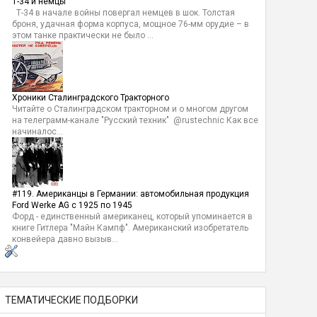
Т-34 и немцы
Т-34 в начале войны повергал немцев в шок. Толстая
броня, удачная форма корпуса, мощное 76-мм орудие – в
этом танке практически не было ...
Хроники Сталинградского Тракторного
Читайте о Сталинградском тракторном и о многом другом
на телеграмм-канале "Русский техник" @rustechnic Как все
начиналос...
#119. Американцы в Германии: автомобильная продукция
Ford Werke AG с 1925 по 1945
Форд - единственный американец, который упоминается в
книге Гитлера "Майн Кампф". Американский изобретатель
конвейера давно вызыв...
ТЕМАТИЧЕСКИЕ ПОДБОРКИ