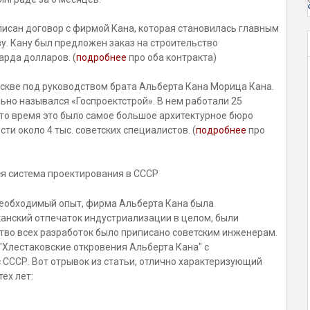
писан договор с фирмой Кана, которая становилась главным
. Кану был предложен заказ на строительство
рда долларов. (
подробнее
про оба контракта)
скве под руководством брата Альберта Кана Морица Кана.
ьно назывался «Госпроектстрой». В нем работали 25
В то время это было самое большое архитектурное бюро
ти около 4 тыс. советских специалистов. (
подробнее
про
ся система проектирования в СССР
 необходимый опыт, фирма Альберта Кана была
канский отпечаток индустриализации в целом, были
тво всех разработок было приписано советским инженерам.
 "Хлестаковские откровения Альберта Кана" с
СССР. Вот отрывок из статьи, отлично характеризующий
ех лет: