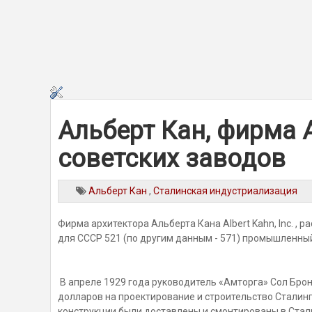
Альберт Кан, фирма Al
советских заводов
Альберт Кан
,
Сталинская индустриализация
Фирма архитектора Альберта Кана Albert Kahn, Inc. , 
для СССР 521 (по другим данным - 571) промышленны
В апреле 1929 года руководитель «Амторга» Сол Брон п
долларов на проектирование и строительство Сталин
конструкции были доставлены и смонтированы в Стали