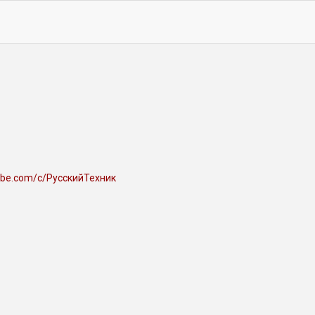
ube.com/c/РусскийТехник