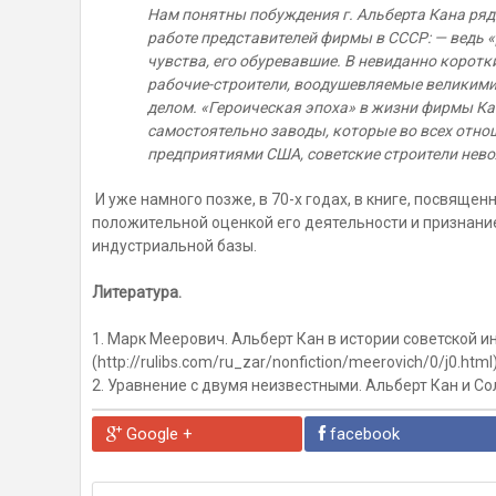
Нам понятны побуждения г. Альберта Кана ряди
работе представителей фирмы в СССР: — ведь 
чувства, его обуревавшие. В невиданно коротк
рабочие-строители, воодушевляемые великими
делом. «Героическая эпоха» в жизни фирмы Ка
самостоятельно заводы, которые во всех отн
предприятиями США, советские строители нево
И уже намного позже, в 70-х годах, в книге, посвящен
положительной оценкой его деятельности и признани
индустриальной базы.
Литература.
1. Марк Меерович. Альберт Кан в истории советской 
(http://rulibs.com/ru_zar/nonfiction/meerovich/0/j0.html
2. Уравнение с двумя неизвестными. Альберт Кан и Сол
Google +
facebook