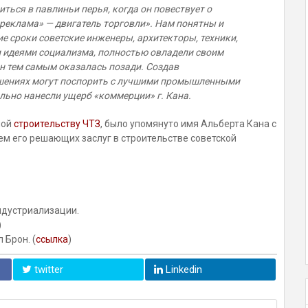
ться в павлиньи перья, когда он повествует о
«реклама» — двигатель торговли». Нам понятны и
ие сроки советские инженеры, архитекторы, техники,
 идеями социализма, полностью овладели своим
н тем самым оказалась позади. Создав
ошениях могут поспорить с лучшими промышленными
льно нанесли ущерб «коммерции» г. Кана.
ной
строительству ЧТЗ
, было упомянуто имя Альберта Кана с
ем его решающих заслуг в строительстве советской
индустриализации.
)
 Брон. (
ссылка
)
twitter
Linkedin