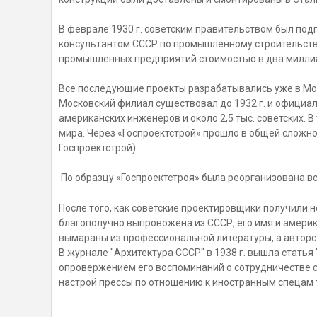
В феврале 1930 г. советским правительством был под
консультантом СССР по промышленному строительству
промышленных предприятий стоимостью в два миллиа
Все последующие проекты разрабатывались уже в Мо
Московский филиал существовал до 1932 г. и официал
американских инженеров и около 2,5 тыс. советских. 
мира. Через «Госпроектстрой» прошло в общей сложнос
Госпроектстрой)
По образцу «Госпроектстроя» была реорганизована в
После того, как советские проектировщики получили
благополучно выпровожена из СССР, его имя и амери
вымараны из профессиональной литературы, а авторс
В журнале "Архитектура СССР" в 1938 г. вышла статья
опровержением его воспоминаний о сотрудничестве с 
настрой прессы по отношению к иностранным спецам т