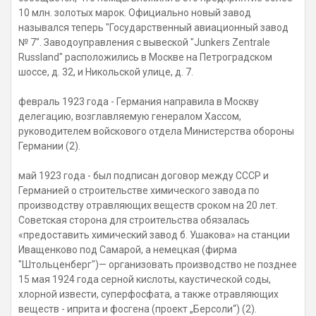
10 млн. золотых марок. Официально новый завод
назывался теперь "Государственный авиационный завод
№ 7". Заводоуправления с вывеской "Junkers Zentrale
Russland" расположились в Москве на Петроградском
шоссе, д. 32, и Никольской улице, д. 7.
февраль 1923 года - Германия направила в Москву
делегацию, возглавляемую генералом Хассом,
руководителем войскового отдела Министерства обороны
Германии (2).
май 1923 года - был подписан договор между СССР и
Германией о строительстве химического завода по
производству отравляющих веществ сроком на 20 лет.
Советская сторона для строительства обязалась
«предоставить химический завод б. Ушакова» на станции
Иващенково под Самарой, а немецкая (фирма
"Штольценберг")— организовать производство не позднее
15 мая 1924 года серной кислоты, каустической соды,
хлорной извести, суперфосфата, а также отравляющих
веществ - иприта и фосгена (проект „Берсоли“) (2).