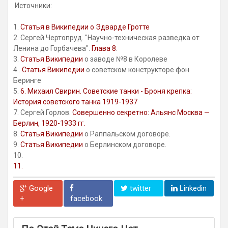
Источники:
1.
Статья в Википедии о Эдварде Гротте
2. Сергей Чертопруд. "Научно-техническая разведка от
Ленина до Горбачева".
Глава 8
.
3.
Статья Википедии
о заводе №8 в Королеве
4
. Статья Википедии
о советском конструкторе фон
Беринге
5.
6. Михаил Свирин.
Советские танки - Броня крепка:
История советского танка 1919-1937
7. Сергей Горлов.
Совершенно секретно: Альянс Москва —
Берлин, 1920-1933 гг.
8.
Статья Википедии
о Раппальском договоре.
9.
Статья Википедии
о Берлинском договоре.
10.
11.
Google
twitter
Linkedin
+
facebook