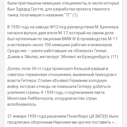
были приглашены немецкие специалисты, в числе которых
был Эдвард Гротте, для разработки проекта тяжелого
танка, получившего название "ТГ" (1).
В 1930 году на заводе №12 под руководством М. Бреннера
начался выпуск двигателя М-17, который на самом деле
был купленным по лицензии BMW-IV. В производстве М-17
участвовало около 100 немецких рабочих и инженеров.
Среди них — ранее работавшие на «Юнкерсе» Генниг,
Домак и Эйхлер, металлург Эбелинг из Бранденбурга. (11)
Делее, поле 34-го года произошел большой разрыв в
советско-германских отношениях, вызванный приходом к
власти Гитлера. Сталин объявил Германии холодную
войну, которая отнюдь не помешала Гитлеру добиться
усиления страны. К 1939 году, с подписанием пакта
Молотова-Риббентропа, сотрудничество стран
возобновилось.
21 января 1939 года решением Политбюро ЦК ВКП(б) было
предписано оборонным Наркоматам срочно составить «
…