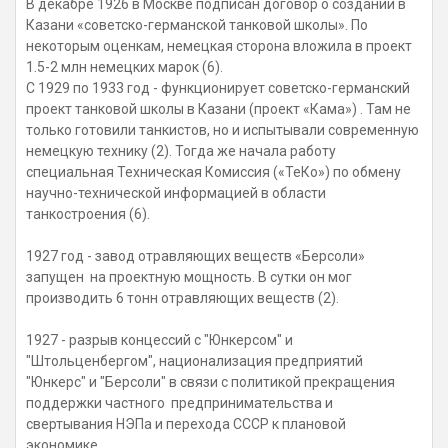
В декабре 1926 в Москве подписан договор о создании в
Казани «советско-германской танковой школы». По
некоторым оценкам, немецкая сторона вложила в проект
1.5-2 млн немецких марок (6).
С 1929 по 1933 год - функционирует советско-германский
проект танковой школы в Казани (проект «Кама») . Там не
только готовили танкистов, но и испытывали современную
немецкую технику (2). Тогда же начала работу
специальная Техническая Комиссия («ТеКо») по обмену
научно-технической информацией в области
танкостроения (6).
1927 год - завод отравляющих веществ «Берсоли»
запущен на проектную мощность. В сутки он мог
производить 6 тонн отравляющих веществ (2).
1927 - разрыв концессий с "Юнкерсом" и
"Штольценбергом", национализация предприятий
"Юнкерс" и "Берсоли" в связи с политикой прекращения
поддержки частного предпринимательства и
свертывания НЭПа и перехода СССР к плановой
экономике.