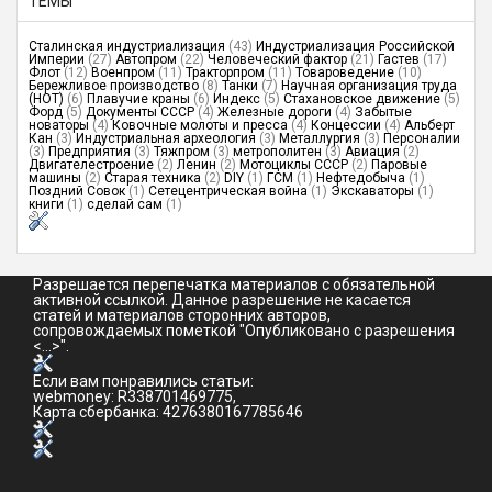
ТЕМЫ
Сталинская индустриализация
(43)
Индустриализация Российской
Империи
(27)
Автопром
(22)
Человеческий фактор
(21)
Гастев
(17)
Флот
(12)
Военпром
(11)
Тракторпром
(11)
Товароведение
(10)
Бережливое производство
(8)
Танки
(7)
Научная организация труда
(НОТ)
(6)
Плавучие краны
(6)
Индекс
(5)
Стахановское движение
(5)
Форд
(5)
Документы СССР
(4)
Железные дороги
(4)
Забытые
новаторы
(4)
Ковочные молоты и пресса
(4)
Концессии
(4)
Альберт
Кан
(3)
Индустриальная археология
(3)
Металлургия
(3)
Персоналии
(3)
Предприятия
(3)
Тяжпром
(3)
метрополитен
(3)
Авиация
(2)
Двигателестроение
(2)
Ленин
(2)
Мотоциклы СССР
(2)
Паровые
машины
(2)
Старая техника
(2)
DIY
(1)
ГСМ
(1)
Нефтедобыча
(1)
Поздний Совок
(1)
Сетецентрическая война
(1)
Экскаваторы
(1)
книги
(1)
сделай сам
(1)
Разрешается перепечатка материалов с обязательной
активной ссылкой. Данное разрешение не касается
статей и материалов сторонних авторов,
сопровождаемых пометкой "Опубликовано с разрешения
<...>".
Если вам понравились статьи:
webmoney: R338701469775,
Карта сбербанка: 4276380167785646