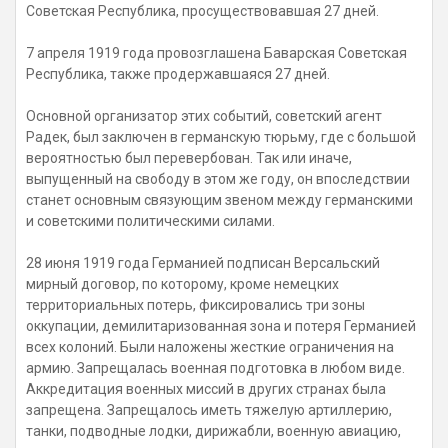
Советская Республика, просуществовавшая 27 дней.
7 апреля 1919 года провозглашена Баварская Советская
Республика, также продержавшаяся 27 дней.
Основной организатор этих событий, советский агент
Радек, был заключен в германскую тюрьму, где с большой
вероятностью был перевербован. Так или иначе,
выпущенный на свободу в этом же году, он впоследствии
станет основным связующим звеном между германскими
и советскими политическими силами.
28 июня 1919 года Германией подписан Версальский
мирный договор, по которому, кроме немецких
территориальных потерь, фиксировались три зоны
оккупации, демилитаризованная зона и потеря Германией
всех колоний. Были наложены жесткие ограничения на
армию. Запрещалась военная подготовка в любом виде.
Аккредитация военных миссий в других странах была
запрещена. Запрещалось иметь тяжелую артиллерию,
танки, подводные лодки, дирижабли, военную авиацию,