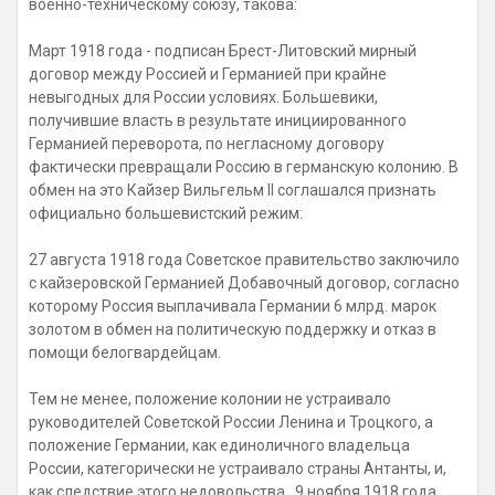
военно-техническому союзу, такова:
Март 1918 года - подписан Брест-Литовский мирный
договор между Россией и Германией при крайне
невыгодных для России условиях. Большевики,
получившие власть в результате инициированного
Германией переворота, по негласному договору
фактически превращали Россию в германскую колонию. В
обмен на это Кайзер Вильгельм II соглашался признать
официально большевистский режим:
27 августа 1918 года Советское правительство заключило
с кайзеровской Германией Добавочный договор, согласно
которому Россия выплачивала Германии 6 млрд. марок
золотом в обмен на политическую поддержку и отказ в
помощи белогвардейцам.
Тем не менее, положение колонии не устраивало
руководителей Советской России Ленина и Троцкого, а
положение Германии, как единоличного владельца
России, категорически не устраивало страны Антанты, и,
как следствие этого недовольства, 9 ноября 1918 года