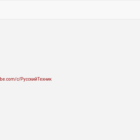
ube.com/c/РусскийТехник