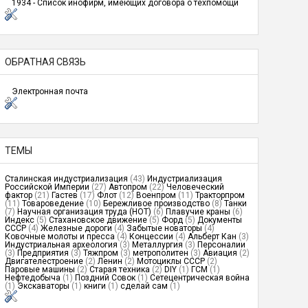
1934 - Список инофирм, имеющих договора о техпомощи
ОБРАТНАЯ СВЯЗЬ
Электронная почта
ТЕМЫ
Сталинская индустриализация
(43)
Индустриализация
Российской Империи
(27)
Автопром
(22)
Человеческий
фактор
(21)
Гастев
(17)
Флот
(12)
Военпром
(11)
Тракторпром
(11)
Товароведение
(10)
Бережливое производство
(8)
Танки
(7)
Научная организация труда (НОТ)
(6)
Плавучие краны
(6)
Индекс
(5)
Стахановское движение
(5)
Форд
(5)
Документы
СССР
(4)
Железные дороги
(4)
Забытые новаторы
(4)
Ковочные молоты и пресса
(4)
Концессии
(4)
Альберт Кан
(3)
Индустриальная археология
(3)
Металлургия
(3)
Персоналии
(3)
Предприятия
(3)
Тяжпром
(3)
метрополитен
(3)
Авиация
(2)
Двигателестроение
(2)
Ленин
(2)
Мотоциклы СССР
(2)
Паровые машины
(2)
Старая техника
(2)
DIY
(1)
ГСМ
(1)
Нефтедобыча
(1)
Поздний Совок
(1)
Сетецентрическая война
(1)
Экскаваторы
(1)
книги
(1)
сделай сам
(1)