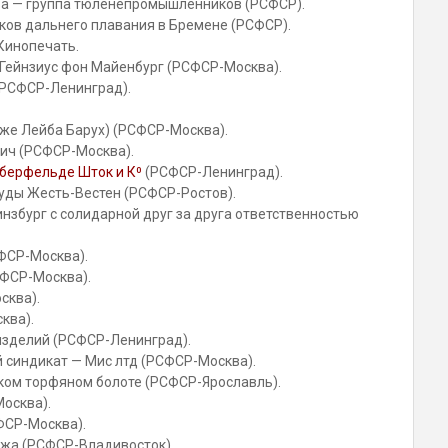
ва — группа тюленепромышленников (РСФСР).
ов дальнего плавания в Бремене (РСФСР).
Кинопечать.
Гейнзиус фон Майенбург (РСФСР-Москва).
 (РСФСР-Ленинград).
 же Лейба Барух) (РСФСР-Москва).
ич (РСФСР-Москва).
ьберфельде Шток и К⁰
(РСФСР-Ленинград).
суды Жесть-Вестен (РСФСР-Ростов).
инзбург с солидарной друг за друга ответственностью
СФСР-Москва).
ФСР-Москва).
сква).
ква).
 изделий (РСФСР-Ленинград).
й синдикат — Мис лтд (РСФСР-Москва).
ском торфяном болоте (РСФСР-Ярославль).
осква).
СФСР-Москва).
ржа (РСФСР-Владивосток).