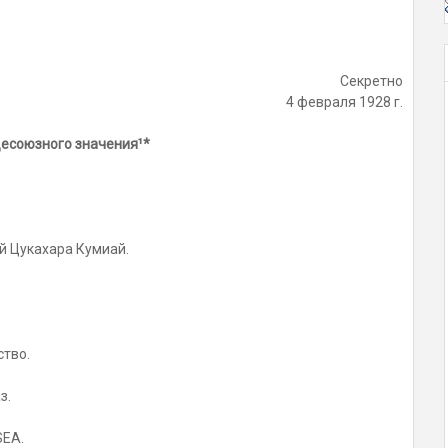
Секретно
4 февраля 1928 г.
щесоюзного значения¹*
й Цукахара Кумиай.
ство.
з.
SEA.