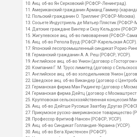
10. Акц. об-во Ян Серковский (РСФСР-Ленинград).
11. Американский гражданин Арманд Гаммер (каранд
12. Польский гражданин О. Триллинг (РСФСР-Москва).
13. Сосьете Индустриель де Матьер Плястик (РСФСР-М
14. Датские граждане Винтер и Скоу Кельдсен (РСФСР
15. Жигулевское акц. об-во пивоварения (РСФСР-Сама
16. Акц. об-во Репола Вууд (РСФСР-Карельская АССР).
17. Японский лесопромышленный синдикат Рорио-Рин
18. Германский гражданин А. А. Реш (РСФСР, УССР).
19. Английское акц. об-во Унион (договор с Госторгом 
20. Компания Г. М. Трусс лимитед (договор с Сельскос
21. Английское акц. об-во холодильников Унион (догов
22. Шведское акц. об-во Викандер (договор с Центроб
23. Германская фирма Ман Ридингер (договор с Мосм
24. Германская фирма Дейтц (договор с Мосмаштрест
25. Крупповская сельскохозяйственная концессия Ма
26. Акц. об-во Дейтше Руссише Заатбау Другаз (РСФСР
27. Прикумское русско-американское товарищество (Р
28. Профессор Фритиоф Нансен (РСФСР, УССР).
29. Акц. об-во Синдикат Голландия-Украина (УССР).
30. Акц. об-во Вега Христенсен (РСФСР).