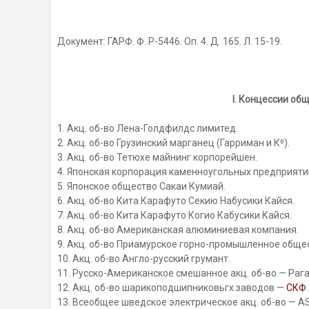
Документ: ГАРФ. Ф. Р-5446. Оп. 4. Д. 165. Л. 15-19.
I. Концессии об
1. Акц. об-во Лена-Голдфилдс лимитед.
2. Акц. об-во Грузинский марганец (Гарриман и К⁰).
3. Акц. об-во Тетюхе майнинг корпорейшен.
4. Японская корпорация каменноугольных предприяти
5. Японское общество Сакаи Кумиай.
6. Акц. об-во Кита Карафуто Секию Набусики Кайся.
7. Акц. об-во Кита Карафуто Когио Кабусики Кайся.
8. Акц. об-во Американская алюминиевая компания.
9. Акц. об-во Приамурское горно-промышленное обще
10. Акц. об-во Англо-русский грумант.
11. Русско-Американское смешанное акц. об-во — Рага
12. Акц. об-во шарикоподшипниковьгх заводов —
СКФ
.
13. Всеобщее шведское электрическое акц. об-во — A