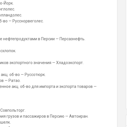
ю-Йорк.
нглолес.
олландолес.
б-во — Русснорвеголес.
е нефтепродуктами в Персии — Персазнефть.
схлопок.
ников экспортного значения — Хладоэкспорт.
акц. об-во — Руссотюрк.
ов — Ратао.
ное акц. об-во для импорта и экспорта товаров —
 Совпольторг.
ия грузов и пассажиров в Персию — Автоиран.
сшелк.