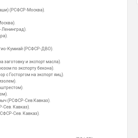
аши) (РСФСР-Москва).
осква).
-Ленинград).
ра).
гио-Кумиай (РСФСР-ДВО).
на заготовку и экспорт масла).
оюзом по экспорту бекона).
ор с Госторгом на экспорт яиц).
изолем).
аштрестом).
ом).
ныч (РСФСР-Сев.Кавказ).
-Сев. Кавказ).
СФСР-Сев. Кавказ).