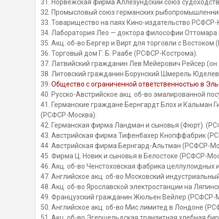
31. Норвежская фирма Аллезундский союз судоходст
32. Промысловый союз германских рыбопромышленник
33. Товарищество на паях Кино-издательство РСФСР-
34. Лаборатория Лео — доктора философии Оттомара 
35. Акц. об-во Бергер и Вирт для торговли с Востоком
36. Торговый дом Г. Б. Раабе (РСФСР-Кострома).
37. Латвийский гражданин Лев Мейерович Рейсер (он
38. Литовский гражданин Борунский Шмерель Юделев
39.
Общество с ограниченной ответственностью в Эл
40. Русско-Австрийское акц. об-во эмалированной по
41. Германские граждане Бернгардт Блох и Кальман Г
(РСФСР-Москва).
42. Германская фирма Ландман и сыновья (Фюрт). (Р
43. Австрийская фирма Тифенбахер Кнопффабрик (РС
44. Австрийская фирма Бернгард-Альтман (РСФСР-Мо
45. Фирма Ц. Новик и сыновья в Белостоке (РСФСР-Мос
46. Акц. об-во Ченстоховская фабрика целлулоидных
47. Английское акц. об-во Московский индустриальны
48. Акц. об-во Ярославской электростанции на Ляпин
49. Французский гражданин Жюльен Вейлер (РСФСР-М
50. Английское акц. об-во Мис лимитед в Лондоне (Р
51. Акц. об-во Эгершельдская транзитная хлебная би