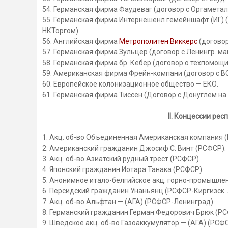
54. Германская фирма Фаудеваг (договор с Оргаметал
55. Германская фирма Интернешенл гемейншафт (ИГ) 
НКТоргом).
56. Английская фирма
Метрополитен Виккерс
(догово
57. Германская фирма Зульцер (договор с Ленингр. м
58. Германская фирма бр. Кебер (договор о техпомощ
59. Американская фирма Фрейн-компани (договор с В
60. Европейское колонизационное общество — ЕКО.
61. Германская фирма Тиссен (Договор с Донуглем на
II. Концессии ре
1. Акц. об-во Объединенная Американская компания 
2. Американский гражданин Джосиф С. Винт (РСФСР).
3. Акц. об-во Азиатский рудный трест (РСФСР).
4. Японский гражданин Иотара Танака (РСФСР).
5. Анонимное итало-белгийское акц. горно-промышлен
6. Персидский гражданин Унаньянц (РСФСР-Киргизск. А
7. Акц. об-во Альфтан — (АГА) (РСФСР-Ленинград).
8. Германский гражданин Герман Федорович Брюк (Р
9. Шведское акц. об-во Газоаккумулятор — (АГА) (РСФ