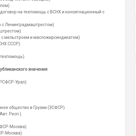
лом).
(договор на техпомощь с ВСНХ и консигнационный с
р с Ленинградмаштрестом).
аштрестом).
и с мельстроем и масложирсиндикатом).
СНХ СССР).
 техпомощь).
спубликанского значения
(РСФСР-Урал).
ное общество в Грузии (ЗСФСР).
вт. Респ.).
СФСР-Москва).
СР-Москва).