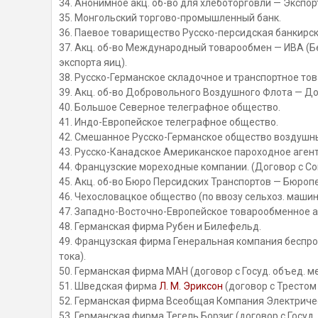
34. Анонимное акц. об-во для хлеботорговли — Экспор
35. Монгольский торгово-промышленный банк.
36. Паевое товарищество Русско-персидская банкирск
37. Акц. об-во Международный товарообмен — ИВА (Б
экспорта яиц).
38. Русско-Германское складочное и транспортное то
39. Акц. об-во Добровольного Воздушного Флота — До
40. Большое Северное телеграфное общество.
41. Индо-Европейское телеграфное общество.
42. Смешанное Русско-Германское общество воздушн
43. Русско-Канадское Американское пароходное агент
44. Французские мореходные компании. (Договор с С
45. Акц. об-во Бюро Персидских Транспортов — Бюропе
46. Чехословацкое общество (по ввозу сельхоз. машин
47. Западно-Восточно-Европейское товарообменное ак
48. Германская фирма Рубен и Билефельд.
49. Французская фирма Генеральная компания беспро
тока).
50. Германская фирма МАН (договор с Госуд. объед. ме
51. Шведская фирма
Л. М. Эриксон
(договор с Трестом
52. Германская фирма Всеобщая Компания Электричес
53. Германская фирма Тегель Борзиг (договор с Госуд.