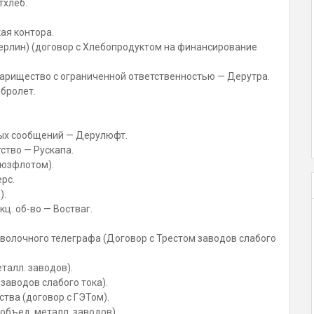
тхлеб.
ая контора.
ерлин) (договор с Хлебопродуктом на финансирование
варищество с ограниченной ответственностью — Дерутра.
бролет.
ых сообщений — Дерулюфт.
ство — Рускапа.
оюзфлотом).
рс.
).
ц. об-во — Востваг.
волочного телеграфа (Договор с Трестом заводов слабого
талл. заводов).
 заводов слабого тока).
тва (договор с ГЭТом).
 объед. металл. заводов).