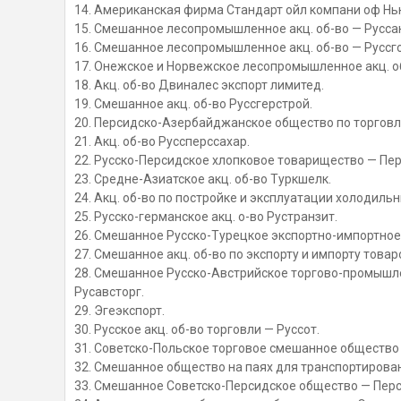
14. Американская фирма Стандарт ойл компани оф Нь
15. Смешанное лесопромышленное акц. об-во — Русса
16. Смешанное лесопромышленное акц. об-во — Руссг
17. Онежское и Норвежское лесопромышленное акц. о
18. Акц. об-во Двиналес экспорт лимитед.
19. Смешанное акц. об-во Руссгерстрой.
20. Персидско-Азербайджанское общество по торговл
21. Акц. об-во Руссперссахар.
22. Русско-Персидское хлопковое товарищество — Пер
23. Средне-Азиатское акц. об-во Туркшелк.
24. Акц. об-во по постройке и эксплуатации холодиль
25. Русско-германское акц. о-во Рустранзит.
26. Смешанное Русско-Турецкое экспортно-импортное 
27. Смешанное акц. об-во по экспорту и импорту товар
28. Смешанное Русско-Австрийское торгово-промышлен
Русавсторг.
29. Эгеэкспорт.
30. Русское акц. об-во торговли — Руссот.
31. Советско-Польское торговое смешанное общество
32. Смешанное общество на паях для транспортирован
33. Смешанное Советско-Персидское общество — Пер