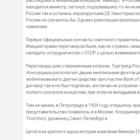
расследовать махинации концерна "Виккерс" в России.
находился министр, затонул, подорвавшись то ли на м
России так и остались нераскрытыми [3]. Некоторые и
России не случилось бы. Однако революция произошл
сомнению.
Первые официальные контакты советского правительст
Инициаторами переговоров были, как ни странно, нем
наладить сотрудничество с СССР с целью взаимовыго
Переговоры шли с переменным успехом. Торгпред Росс
Консорциум располагает двумя миллионами фунтов дл
мобилизовывать другие средства при участии Bank of 
договор так и не был подписан, англичан не устроил
полного контроля концессии, при этом не вкладывая в
Тем не менее, в Петрограде в 1924 году открылось пр
представительство появилось и в Москве
.
Координиро
Thornton), уроженец Санкт-Петербурга.
Цитата из краткого курса истории компании Виккерс [1