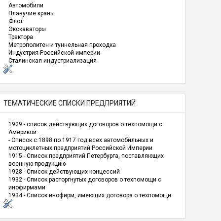
Автомобили
Плавучие краны
Флот
Экскаваторы
Трактора
Метрополитен и туннельная проходка
Индустрия Российской империи
Сталинская индустриализация
ТЕМАТИЧЕСКИЕ СПИСКИ ПРЕДПРИЯТИЙ
1929 - список действующих договоров о техпомощи с
F_%D0%93%D0%A0%D0%AD%D0%A1
Америкой
- Список с 1898 по 1917 год всех автомобильных и
мотоциклетных предприятий Российской Империи
1915 - Список предприятий Петербурга, поставляющих
военную продукцию
1928 - Список действующих концессий
1932 - Список расторгнутых договоров о техпомощи с
инофирмами
1934 - Список инофирм, имеющих договора о техпомощи