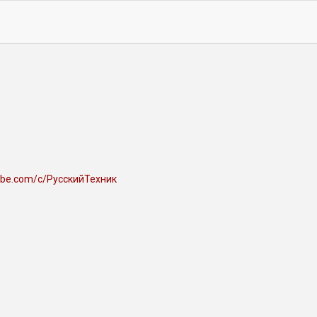
ube.com/c/РусскийТехник