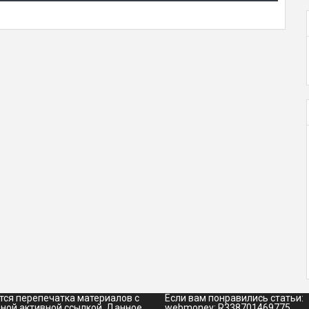
ся перепечатка материалов с
Если вам понравились статьи:
ной активной ссылкой. Данное
webmoney: R338701469775,