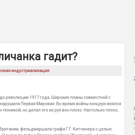
гличанка гадит?
нская индустриализация
 до революции 1917 года. Широкие планы совместной с
 нарушила Первая Мировая. Во время войны концерн взялся
ехникой, но делал это из рук вон плохо. Настолько плохо,
обритании, фельдмаршала графа Г.Г. Китченера с целью