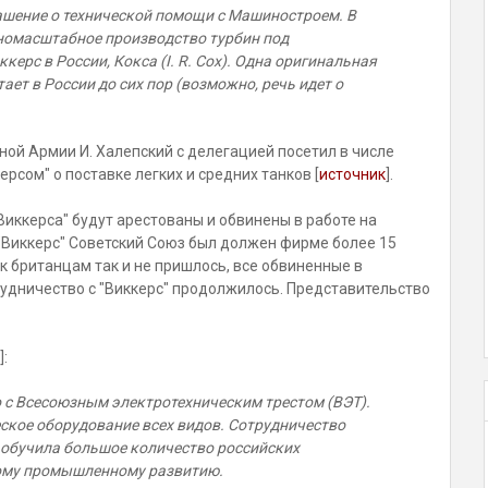
ашение о технической помощи с Машиностроем. В
номасштабное производство турбин под
ерс в России, Кокса (I. R. Cox). Одна оригинальная
ает в России до сих пор (
возможно, речь идет о
ой Армии И. Халепский с делегацией посетил в числе
ерсом" о поставке легких и средних танков [
источник
].
"Виккерса" будут арестованы и обвинены в работе на
"Виккерс" Советский Союз был должен фирме более 15
 британцам так и не пришлось, все обвиненные в
удничество с "Виккерс" продолжилось. Представительство
]:
о с Всесоюзным электротехническим трестом (ВЭТ).
еское оборудование всех видов. Сотрудничество
я обучила большое количество российских
ному промышленному развитию.