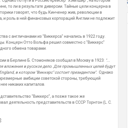
 Однако по пути в Россию крейсер "Хэмпшир", на котором
ине, то ли в результате диверсии. Тайные цели концерна в
сторики говорят, что будь Кинченер жив, революции в
а, и роль в ней финансовых корпораций Англии не подлежит
ва с англичанами из "Виккерса" начались в 1922 году.
цы. Концерн Отто Вольфа решил совместно с "Виккерс"
дного обмена товарами.
ии в Берлине Б. Стомоняков сообщал в Москву в 1923:
"...
я вложения в русское дело. Для промышленных целей будут
England, в котором "Виккерс" состоит президентом".
Однако
и чрезмерные амбиции советской стороны, требующей
 нее никаких капиталов.
едставительство "Виккерс"
,
а позже такое же
вал деятельность представительств в СССР Торнтон (L. C.
]: