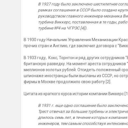
В 1927 году было заключено шестилетнее согл
рамках соглашения в СССР было создано круп
руководством главного инженера-механика Викк
турбина Виккерс, поставленная в те годы, работ
турбине №4 на ЧГРЭС [4]
).
В 1930 году Начальник Управления Механизации Красн
прочих стран и Англию, где заключил договора с "Викк
В 1933 году, Кокс, Торнтон и ряд других сотрудников 
британскую разведку. На момент ареста сотрудников 
миллионов золотых рублей. Отсидеть положенный срок
шпионаже иностранцы были высланы из СССР, но сотр
фирмы в Москве продолжило свою работу [2].
Цитата из краткого курса истории компании Виккерс [1
В 1931 г. еще одно соглашение было заключен
Трест отвечал за большие турбины и электрич
длилось семь лет, в течение которых компани
инженеров, тем самым способствуя интенсив