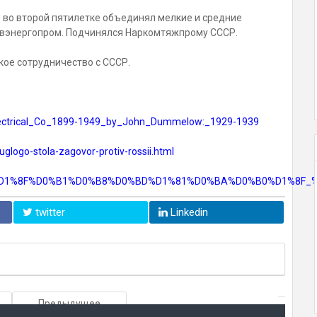
 во второй пятилетке объединял мелкие и средние
лавэнергопром. Подчинялся Наркомтяжпрому СССР.
кое сотрудничество с СССР.
_Electrical_Co_1899-1949_by_John_Dummelow:_1929-1939
uglogo-stola-zagovor-protiv-rossii.html
%D0%BB%D1%8F%D0%B1%D0%B8%D0%BD%D1%81%D0%BA%D0%B0%D1%8
twitter
Linkedin
Предыдущее