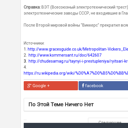
Справка:
ВЭТ (Всесоюзный электротехнический трест)
электротехнические заводы СССР, не входившие в Г
После Второй мировой войны "Виккерс" прекратил вся
Источники:
1.
http://www.gracesguide.co.uk/Metropolitan-Vickers
2.
http://www.kommersant.ru/doc/642607
3.
http://chudesamag.ru/taynyi-i-prestupleniya/ryitsari-kr
4.
https://ru.wikipedia.org/wiki/%D0%A7%D0%B5
Google +
facebook
По Этой Теме Ничего Нет
Следующее