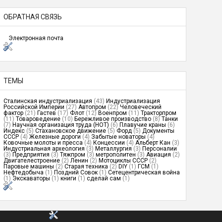
ОБРАТНАЯ СВЯЗЬ
Электронная почта
ТЕМЫ
Сталинская индустриализация
(43)
Индустриализация
Российской Империи
(27)
Автопром
(22)
Человеческий
фактор
(21)
Гастев
(17)
Флот
(12)
Военпром
(11)
Тракторпром
(11)
Товароведение
(10)
Бережливое производство
(8)
Танки
(7)
Научная организация труда (НОТ)
(6)
Плавучие краны
(6)
Индекс
(5)
Стахановское движение
(5)
Форд
(5)
Документы
СССР
(4)
Железные дороги
(4)
Забытые новаторы
(4)
Ковочные молоты и пресса
(4)
Концессии
(4)
Альберт Кан
(3)
Индустриальная археология
(3)
Металлургия
(3)
Персоналии
(3)
Предприятия
(3)
Тяжпром
(3)
метрополитен
(3)
Авиация
(2)
Двигателестроение
(2)
Ленин
(2)
Мотоциклы СССР
(2)
Паровые машины
(2)
Старая техника
(2)
DIY
(1)
ГСМ
(1)
Нефтедобыча
(1)
Поздний Совок
(1)
Сетецентрическая война
(1)
Экскаваторы
(1)
книги
(1)
сделай сам
(1)