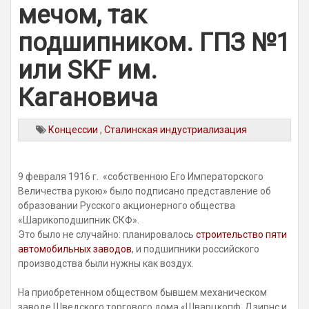
мечом, так
подшипником. ГПЗ №1
или SKF им.
Кагановича
Концессии
,
Сталинская индустриализация
9 февраля 1916 г. «собственною Его Императорского
Величества рукою» было подписано представление об
образовании Русского акционерного общества
«Шарикоподшипник СКФ».
Это было не случайно: планировалось
строительство пяти
автомобильных заводов
, и подшипники российского
производства были нужны как воздух.
На приобретенном обществом бывшем механическом
заводе Шведского торгового дома «Шварцкопф, Дзирнс и