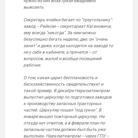
нужно из них воза грязи ежедневно
вывозить.
Секретарь ячейки бегает по "треугольнику":
завод -- Райком -- секретариат Кагановича;
ему всегда "некогда". За ним можно
безуспешно бегать неделю, две: он "очень
занят" и даже, когда находится на заводе то
не у себя в кабинете, а прячется -- от
вопросов, жалоб и вообще посещений
рабочих.
О том, какая царит бесплановость и
бесхозяйственность свидетельствует и
такой пример. В декабре Наркомтяжпром
выпустил циркуляр по подготовке заводов
к производству запасных тракторных
частей. Циркуляр пошел "под сукно". В
январе вышел повторный циркуляр. Ни
откуда нет ответов, а в феврале план по
запасным частям должен был быть уже
выполнен. Наркомтяжпром -- через ГПУ --