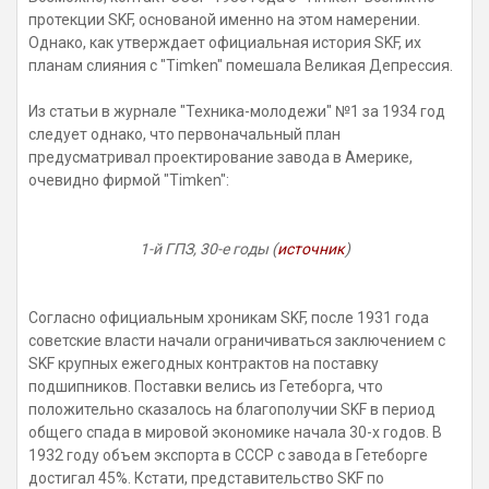
протекции SKF, основаной именно на этом намерении.
Однако, как утверждает официальная история SKF, их
планам слияния с "Timken" помешала Великая Депрессия.
Из статьи в журнале "Техника-молодежи" №1 за 1934 год
следует однако, что первоначальный план
предусматривал проектирование завода в Америке,
очевидно фирмой "Timken":
1-й ГПЗ, 30-е годы (
источник
)
Согласно официальным хроникам SKF, после 1931 года
советские власти начали ограничиваться заключением с
SKF
крупных ежегодных контрактов на поставку
подшипников. Поставки велись из Гетеборга, что
положительно сказалось на благополучии SKF в период
общего спада в мировой экономике начала 30-х годов. В
1932 году объем экспорта в СССР с завода в Гетеборге
достигал 45%. Кстати, представительство
SKF
по