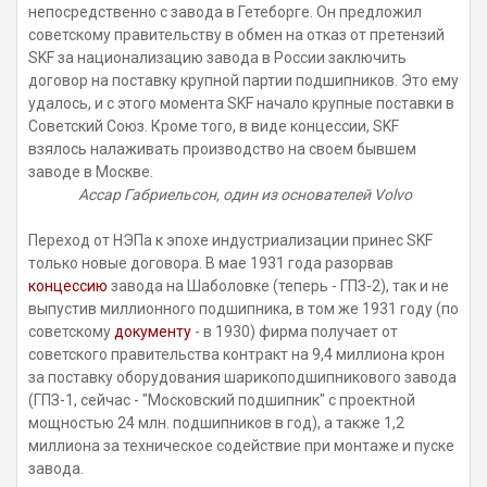
непосредственно с завода в Гетеборге. Он предложил
советскому правительству в обмен на отказ от претензий
SKF
за национализацию завода в России заключить
договор на поставку крупной партии подшипников. Это ему
удалось, и с этого момента
SKF
начало крупные поставки в
Советский Союз. Кроме того, в виде концессии,
SKF
взялось налаживать производство на своем бывшем
заводе в Москве.
Ассар Габриельсон, один из основателей Volvo
Переход от НЭПа к эпохе индустриализации принес
SKF
только новые договора. В мае 1931 года разорвав
концессию
завода на Шаболовке (теперь - ГПЗ-2), так и не
выпустив миллионного подшипника, в том же 1931 году (по
советскому
документу
- в 1930) фирма получает от
советского правительства контракт на 9,4 миллиона крон
за поставку оборудования шарикоподшипникового завода
(ГПЗ-1, сейчас - "Московский подшипник" с проектной
мощностью 24 млн. подшипников в год), а также 1,2
миллиона за техническое содействие при монтаже и пуске
завода.