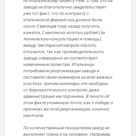
по итальянскому проекту РИВ. О том, что на
заводе не благополучно свидетельствует
уже тот факт, что по контракту с
итальянской фирмой она должна была
около 3 месяцев тому назад получить,
кажется, 2 миллиона золотых рублей (за
техническую консультацию и помощь),
между тем Наркомтяжпром платить
отказался, так как производительность
завода совершенно не соответствует
намеченным проектам. Итальянцы
потребовали реорганизации завода и
поставили своих инженеров на всех важных
участках; причем инженеры эти свободны
от бюрократического контроля; даже
администрация им подчинена. В печати об
этом факте упоминали почти, как о победе; о
причинах же этой реорганизации, конечно,
умолчали.
По количественным показателям завод не
выполняет плана и на половину. Например,