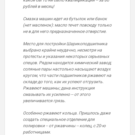
какой бы то ни было квалификации -- за 80
рублей в месяц!
Смазка машин идет из бутылок или банок
(нет масленок): масло течет повсюду только
не в для него предназначенное отверстие.
Место для постройки Шарикоподшипника
выбрано крайне неудачно, несмотря на
протесты и указания некоторых серьезных
спецов. Рядом находится химический завод;
соляные пары настолько насыщают воздух
кругом, что части подшипников ржавеют на
складе до того, как их успеют отгрузить.
Ржавеют машины; дана инструкция
смазывать их усиленно -- от этого
увеличивается грязь.
Особенно ржавеют кольца. Пришлось даже
создать специальное отделение для
полировки -- от ржавчины -- колец, с 20-ю
работницами.