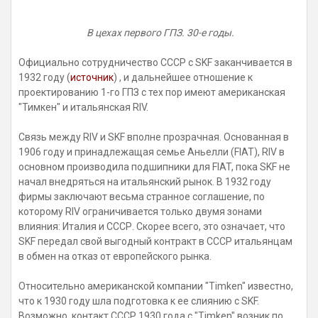
В цехах первого ГПЗ. 30-е годы.
Официально сотрудничество СССР с SKF заканчивается в
1932 году (
источник
) , и дальнейшее отношение к
проектированию 1-го ГПЗ с тех пор имеют американская
"Тимкен" и итальянская RIV.
Связь между RIV и SKF вполне прозрачная. Основанная в
1906 году и принадлежащая семье Аньелли (FIAT), RIV в
основном производила подшипники для FIAT, пока SKF не
начал внедряться на итальянский рынок. В 1932 году
фирмы заключают весьма странное соглашение, по
которому RIV ограничивается только двумя зонами
влияния: Италия и СССР. Скорее всего, это означает, что
SKF передал свой выгодный контракт в СССР итальянцам
в обмен на отказ от европейского рынка.
Относительно американской компании "Timken" известно,
что к 1930 году шла подготовка к ее слиянию с SKF.
Возможно, контакт СССР 1930 года с "Timken" возник по