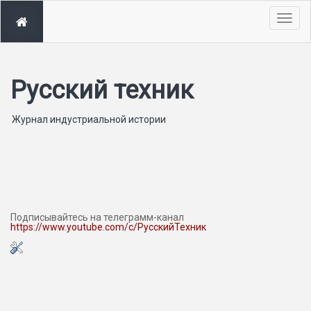
Togg
navig
Русский техник
Журнал индустриальной истории
Подписывайтесь на телеграмм-канал
https://www.youtube.com/c/РусскийТехник