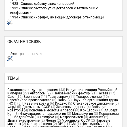
1928 - Список действующих концессий
1932 - Список расторгнутых договоров о техпомощи с
инофирмами
1934 - Список инофирм, имеющих договора о техпомощи
ОБРАТНАЯ СВЯЗЬ
Электронная почта
ТЕМЫ
Сталинская индустриализация
(43)
Индустриализация Российской
Империи
(27)
Автопром
(22)
Человеческий фактор
(21)
Гастев
(17)
Флот
(12)
Военпром
(11)
Тракторпром
(11)
Товароведение
(10)
Бережливое производство
(8)
Танки
(7)
Научная организация труда
(НОТ)
(6)
Плавучие краны
(6)
Индекс
(5)
Стахановское движение
(5)
Форд
(5)
Документы СССР
(4)
Железные дороги
(4)
Забытые
новаторы
(4)
Ковочные молоты и пресса
(4)
Концессии
(4)
Альберт
Кан
(3)
Индустриальная археология
(3)
Металлургия
(3)
Персоналии
(3)
Предприятия
(3)
Тяжпром
(3)
метрополитен
(3)
Авиация
(2)
Двигателестроение
(2)
Ленин
(2)
Мотоциклы СССР
(2)
Паровые
машины
(2)
Старая техника
(2)
DIY
(1)
ГСМ
(1)
Нефтедобыча
(1)