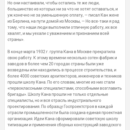
Но они настаивали, чтобы остались те же люди,
большинство из которых ни за что не хотят оставаться, и
уж конечно не за уменьшенную оплату, — писал Кан жене
из Берлина, на пути домой из Москвы, — Но все-таки я рад
тому, что наши люди выполнили отличную работу, их все
хвалят, и мы уехали с уважением и признанием всей
страны».
В конце марта 1932 г. группа Кана в Москве прекратила
свою работу. К этому времени несколько сотен фабрик и
заводов в более чем 20 городах страны были уже
возведены или находились в процессе строительства, и
более 4000 советских архитекторов, инженеров и техников
прошли школу Кана. По его словам, многие из них стали
«первоклассными специалистами, способными возглавить
бригады». Школу Кана прошли не только отдельные
специалисты, но и вся отрасль индустриального
проектирования. По образцу Госпроектстроя в каждой
отрасли промышленности была создана единая проектная
организация. Идеи Кана сформировали советскую школу
типизации и применения сборных конструкций заводского