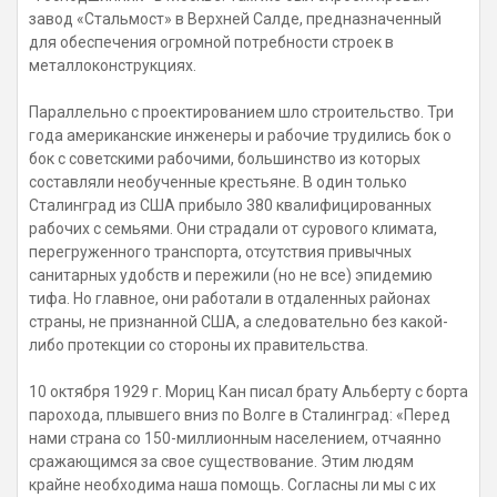
завод «Стальмост» в Верхней Салде, предназначенный
для обеспечения огромной потребности строек в
металлоконструкциях.
Параллельно с проектированием шло строительство. Три
года американские инженеры и рабочие трудились бок о
бок с советскими рабочими, большинство из которых
составляли необученные крестьяне. В один только
Сталинград из США прибыло 380 квалифицированных
рабочих с семьями. Они страдали от сурового климата,
перегруженного транспорта, отсутствия привычных
санитарных удобств и пережили (но не все) эпидемию
тифа. Но главное, они работали в отдаленных районах
страны, не признанной США, а следовательно без какой-
либо протекции со стороны их правительства.
10 октября 1929 г. Мориц Кан писал брату Альберту с борта
парохода, плывшего вниз по Волге в Сталинград: «Перед
нами страна со 150-миллионным населением, отчаянно
сражающимся за свое существование. Этим людям
крайне необходима наша помощь. Согласны ли мы с их