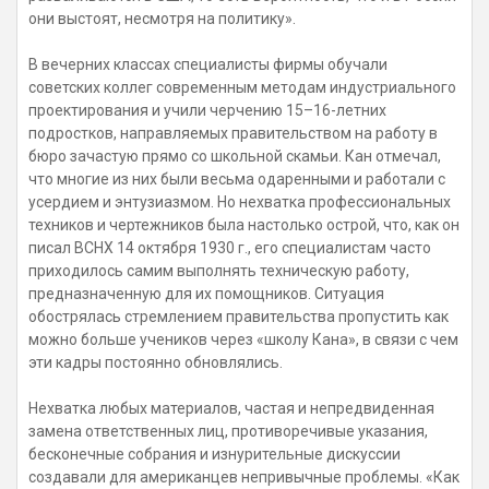
они выстоят, несмотря на политику».
В вечерних классах специалисты фирмы обучали
советских коллег современным методам индустриального
проектирования и учили черчению 15–16-летних
подростков, направляемых правительством на работу в
бюро зачастую прямо со школьной скамьи. Кан отмечал,
что многие из них были весьма одаренными и работали с
усердием и энтузиазмом. Но нехватка профессиональных
техников и чертежников была настолько острой, что, как он
писал ВСНХ 14 октября 1930 г., его специалистам часто
приходилось самим выполнять техническую работу,
предназначенную для их помощников. Ситуация
обострялась стремлением правительства пропустить как
можно больше учеников через «школу Кана», в связи с чем
эти кадры постоянно обновлялись.
Нехватка любых материалов, частая и непредвиденная
замена ответственных лиц, противоречивые указания,
бесконечные собрания и изнурительные дискуссии
создавали для американцев непривычные проблемы. «Как