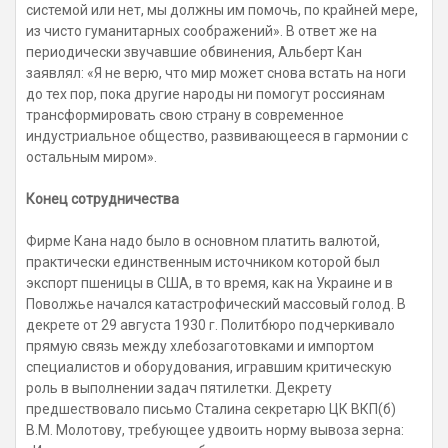
системой или нет, мы должны им помочь, по крайней мере,
из чисто гуманитарных соображений». В ответ же на
периодически звучавшие обвинения, Альберт Кан
заявлял: «Я не верю, что мир может снова встать на ноги
до тех пор, пока другие народы ни помогут россиянам
трансформировать свою страну в современное
индустриальное общество, развивающееся в гармонии с
остальным миром».
Конец сотрудничества
Фирме Кана надо было в основном платить валютой,
практически единственным источником которой был
экспорт пшеницы в США, в то время, как на Украине и в
Поволжье начался катастрофический массовый голод. В
декрете от 29 августа 1930 г. Политбюро подчеркивало
прямую связь между хлебозаготовками и импортом
специалистов и оборудования, игравшим критическую
роль в выполнении задач пятилетки. Декрету
предшествовало письмо Сталина секретарю ЦК ВКП(б)
В.М. Молотову, требующее удвоить норму вывоза зерна: