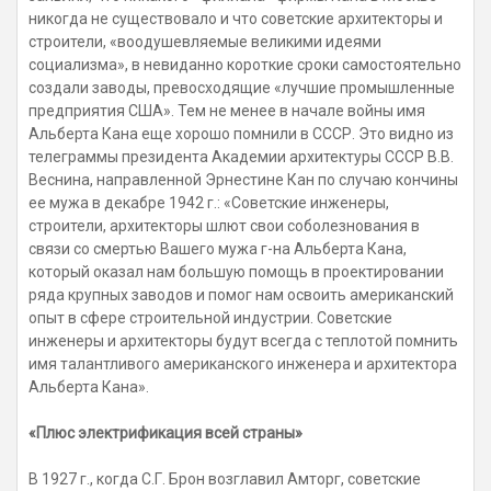
никогда не существовало и что советские архитекторы и
строители, «воодушевляемые великими идеями
социализма», в невиданно короткие сроки самостоятельно
создали заводы, превосходящие «лучшие промышленные
предприятия США». Тем не менее в начале войны имя
Альберта Кана еще хорошо помнили в СССР. Это видно из
телеграммы президента Академии архитектуры СССР В.В.
Веснина, направленной Эрнестине Кан по случаю кончины
ее мужа в декабре 1942 г.: «Советские инженеры,
строители, архитекторы шлют свои соболезнования в
связи со смертью Вашего мужа г-на Альберта Кана,
который оказал нам большую помощь в проектировании
ряда крупных заводов и помог нам освоить американский
опыт в сфере строительной индустрии. Советские
инженеры и архитекторы будут всегда с теплотой помнить
имя талантливого американского инженера и архитектора
Альберта Кана».
«Плюс электрификация всей страны»
В 1927 г., когда С.Г. Брон возглавил Амторг, советские