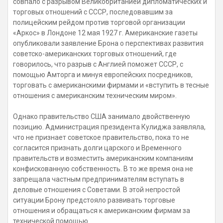
совпало с разрывом Великобританией дипломатических и
торговых отношений с СССР, последовавшим за
полицейским рейдом против торговой организации
«Аркос» в Лондоне 12 мая 1927 г. Американские газеты
опубликовали заявление Брона о перспективах развития
советско-американских торговых отношений, где
говорилось, что разрыв с Англией поможет СССР, с
помощью Амторга и минуя европейских посредников,
торговать с американскими фирмами и «вступить в тесные
отношения с американским техническим миром».
Однако правительство США занимало двойственную
позицию. Администрация президента Кулиджа заявляла,
что не признает советское правительство, пока то не
согласится признать долги царского и Временного
правительств и возместить американским компаниям
конфискованную собственность. В то же время она не
запрещала частным предпринимателям вступать в
деловые отношения с Советами. В этой непростой
ситуации Брону предстояло развивать торговые
отношения и обращаться к американским фирмам за
технической помощью.