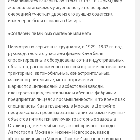
осмеливаются говорить об этом». В 1931 г. Скримджер
жаловался знакомому журналисту, что во время
очередной «чистки» двое из его лучших советских
инженеров были сосланы в Сибирь.
«Согласны ли мы с их системой или нет»
Несмотря на серьезные трудности, в 1929–1932 гг. под
руководством и с участием фирмы Кана были
спроектированы и оборудованы сотни индустриальных
объектов, расположенных по всей стране и включавших
тракторные, автомобильные, авиастроительные,
машиностроительные, металлургические,
шарикоподшипниковый и асбестовый заводы,
электростанцию, текстильные и обувные фабрики и
предприятия пищевой промышленности. В то время как
специалисты Кана трудились в Москве, в Детройте
продолжалось проектирование одних из самых крупных
объектов пятилетки, включая тракторные заводы в
Сталинграде и Челябинске, автосборочные заводы
Автостроя в Москве и Нижнем Новгороде, завод
«Господшипник» в Москве. Там же был спроектирован