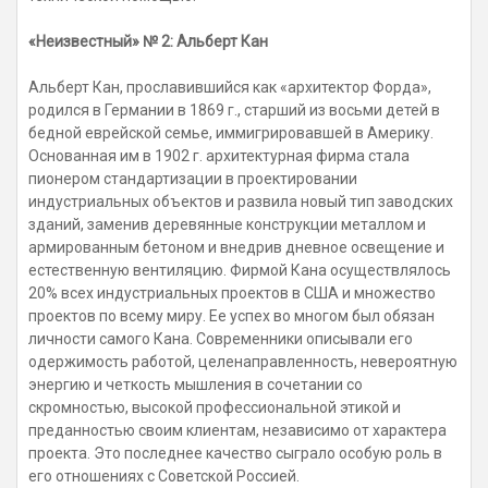
«Неизвестный» № 2: Альберт Кан
Альберт Кан, прославившийся как «архитектор Форда»,
родился в Германии в 1869 г., старший из восьми детей в
бедной еврейской семье, иммигрировавшей в Америку.
Основанная им в 1902 г. архитектурная фирма стала
пионером стандартизации в проектировании
индустриальных объектов и развила новый тип заводских
зданий, заменив деревянные конструкции металлом и
армированным бетоном и внедрив дневное освещение и
естественную вентиляцию. Фирмой Кана осуществлялось
20% всех индустриальных проектов в США и множество
проектов по всему миру. Ее успех во многом был обязан
личности самого Кана. Современники описывали его
одержимость работой, целенаправленность, невероятную
энергию и четкость мышления в сочетании со
скромностью, высокой профессиональной этикой и
преданностью своим клиентам, независимо от характера
проекта. Это последнее качество сыграло особую роль в
его отношениях с Советской Россией.