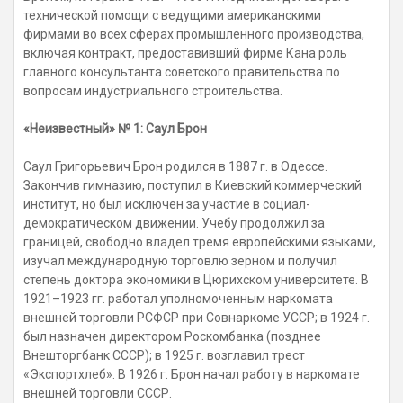
технической помощи с ведущими американскими
фирмами во всех сферах промышленного производства,
включая контракт, предоставивший фирме Кана роль
главного консультанта советского правительства по
вопросам индустриального строительства.
«Неизвестный» № 1: Саул Брон
Саул Григорьевич Брон родился в 1887 г. в Одессе.
Закончив гимназию, поступил в Киевский коммерческий
институт, но был исключен за участие в социал-
демократическом движении. Учебу продолжил за
границей, свободно владел тремя европейскими языками,
изучал международную торговлю зерном и получил
степень доктора экономики в Цюрихском университете. В
1921–1923 гг. работал уполномоченным наркомата
внешней торговли РСФСР при Совнаркоме УССР; в 1924 г.
был назначен директором Роскомбанка (позднее
Внешторгбанк СССР); в 1925 г. возглавил трест
«Экспортхлеб». В 1926 г. Брон начал работу в наркомате
внешней торговли СССР.