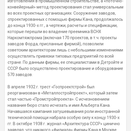
изготовления в промышленном строительстве, а «поточно-
конвейерный» метод проектирования стал универсальным
во всех проектных организациях. Сооружение заводов,
спроектированных с помощью фирмы Кана, продолжалось
до конца 1930-х гг., а чертежи, расчеты и спецификации,
которые перешли во владение преемника ВСНХ
Наркомтяжпрома (включая 170 проектов, в т.ч. проекты
заводов Форда, присланные фирмой), позволили
советским архитекторам лишь с небольшими изменениями
осуществлять привязки типовых предприятий по всей
стране. По данным фирмы, ее специалистами в Детройте и
СССР было осуществлено проектирование и оборудование
570 заводов.
В апреле 1932 г. трест «Госпроектстрой» был
реорганизован в «Металлостройпроект», который затем
стал частью «Промстройпроекта». С исчезновением
названия бюро стало исчезать и имя Альберта Кана.
Начавшаяся кампания затушевывания роли иностранной
технической помощи набрала особую силу к концу 1930-х
гг. В октябре 1938 г. журнал «Архитектура СССР» цинично
заявлял, что никакого «филиала» фирмы Кана в Москве