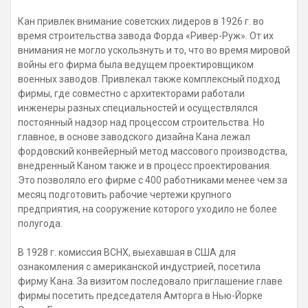
Кан привлек внимание советских лидеров в 1926 г. во
время строительства завода Форда «Ривер-Руж». От их
внимания не могло ускользнуть и то, что во время мировой
войны его фирма была ведущем проектировщиком
военных заводов. Привлекал также комплексный подход
фирмы, где совместно с архитекторами работали
инженеры разных специальностей и осуществлялся
постоянный надзор над процессом строительства. Но
главное, в основе заводского дизайна Кана лежал
фордовский конвейерный метод массового производства,
внедренный Каном также и в процесс проектирования.
Это позволяло его фирме с 400 работниками менее чем за
месяц подготовить рабочие чертежи крупного
предприятия, на сооружение которого уходило не более
полугода.
В 1928 г. комиссия ВСНХ, выехавшая в США для
ознакомления с американской индустрией, посетила
фирму Кана. За визитом последовало приглашение главе
фирмы посетить председателя Амторга в Нью-Йорке