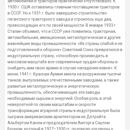
автомобилей и тракторов практически отсутствовало. К
1930 г. США оставались главным поставщиком тракторов
в СССР. Но к 1931 г. было завершено строительство
гигантского тракторного завода и строилось еще два,
превосходящих его по своей мощности. В январе 1933 г.
Сталин объявил, что в СССР уже появились тракторная,
автомобильная, авиационная, металлургическая и другие
важнейшие виды промышленности: «Из страны слабой и не
подготовленной к обороне» Советский Союз превратился в
индустриальную страну, «способную производить в
массовом масштабе все современные орудия обороны и
снабдить ими свою армию в случае нападения извне». К
июню 1941 г. Красная Армия имела на вооружении тысячи
танков, выпускаемых отечественными заводами, а также
развитые металлургическую и энергетическую
промышленность, обеспечивающие эти заводы
необходимым сырьем и энергией. Особая роль в этой
невероятной по своим масштабам и скорости
трансформации аграрной страны в индустриальную была
сыграна американским архитектором из Детройта
Альбертом Каном и председателем Амторга Саулом
Броном, который в 1927–1930 гг. подписал договоры о