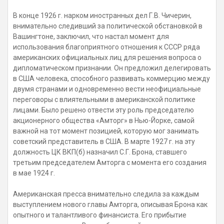
В конце 1926 г. нарком иностранных дел Г.В. Чичерин,
внимательно следивший за политической обстановкой в
Вашингтоне, заключил, что настал момент для
использования благоприятного отношения к СССР ряда
американских официальных лиц для решения вопроса о
дипломатическом признании. Он предложил делегировать
в США человека, способного развивать коммерцию между
двумя странами и одновременно вести неофициальные
переговоры с влиятельными в американской политике
лицами. Было решено отвести эту роль председателю
акционерного общества «Амторг» в Нью-Йорке, самой
важной на тот момент позицией, которую мог занимать
советский представитель в США. В марте 1927 г. на эту
должность ЦК ВКП(б) назначил С.Г. Брона, ставшего
третьим председателем Амторга с момента его создания
в мае 1924 г.
Американская пресса внимательно следила за каждым
выступлением нового главы Амторга, описывая Брона как
опытного и талантливого финансиста. Его прибытие