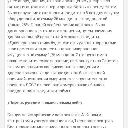
у нее оборудования, включая оснащение Днепрогэса
пятью гигантскими генераторами. Важным прецедентом
было получение от компании кредита на 5 лет для закупки
оборудования на сумму 26 млн долл., с предоплатой
только 25%. Главной особенностью контракта была
договоренность, что по его истечении, путем взимания
дополнительной процентной ставки за кредиты,
«Дженерал электрик» будет считать удовлетворенными
свои претензии за ранее национализированное
имущество на сумму 1,75 млн долл. Этот пункт имел
важное политическое значение, поскольку отказ Советов
от компенсации за конфискованные владения и
дореволюционные долги продолжал быть главной
причиной нежелания американского правительства
признать СССР и нежелания американских банков
предоставлять кредиты и займы.
«Помочь русским - помочь самим себе»
Следуя за историческим контрактом с А. Каном и
контрактом и урегулированием с «Дженерал электрик»,
Брон заключил многочисленные договоры в разных