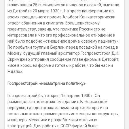
включавшая 25 специалистов и членов их семей, выехала
из Детройта 20 марта 1930 г. На пресс-конференции во
время прощального приема Альберт Кан категорически
отверг обвинения в симпатии большевистскому
правительству, заявив, что политика России его не
интересовала и что его профессиональное отношение к
ней было подобно «отношению врача к своему пациенту».
По прибытии группы в Берлин, перед посадкой на поезд в
Москву, будущий главный архитектор Госпроектстроя Д.К.
Скримджер отправил сообщение главе фирмы в Детройт:
«Все в хорошей форме и готовы к работе, что бы нас ни
ждало».
Госпроектстрой: «несмотря на политику»
Госпроектстрой был открыт 15 апреля 1930 г. Он
размещался в пятиэтажном здании в Б. Черкасском
переулке, где два этажа занимали архитекторы и на
остальных этажах размещались инженеры-конструкторы,
инженеры-механики и разработчики стальных
конструкций. Для работы в СССР фирмой была