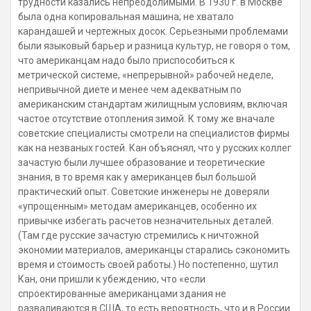
трудности казались непреодолимыми. В 1930 г. в Москве
была одна копировальная машина; не хватало
карандашей и чертежных досок. Серьезными проблемами
были языковый барьер и разница культур, не говоря о том,
что американцам надо было приспособиться к
метрической системе, «непрерывной» рабочей неделе,
непривычной диете и менее чем адекватным по
американским стандартам жилищным условиям, включая
частое отсутствие отопления зимой. К тому же вначале
советские специалисты смотрели на специалистов фирмы
как на незваных гостей. Кан объяснял, что у русских коллег
зачастую были лучшее образование и теоретические
знания, в то время как у американцев был большой
практический опыт. Советские инженеры не доверяли
«упрощенным» методам американцев, особенно их
привычке избегать расчетов незначительных деталей.
(Там где русские зачастую стремились к ничтожной
экономии материалов, американцы старались сэкономить
время и стоимость своей работы.) Но постепенно, шутил
Кан, они пришли к убеждению, что «если
спроектированные американцами здания не
разваливаются в США, то есть вероятность, что и в России