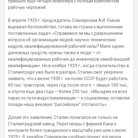
прибыло еще четыре инженера с полным комплектом
рабочих чертежей.
В апреле 1929 г. председатель Совнаркома А.И. Рыков
выражал беспокойство, готова ли страна к выполнению
поставленных задач: «Справимся ли мы с разрешением
вопроса об организации людей, научно-технических
кадров, квалифицированной рабочей силы? Мало одних
денежных средств, нужны также и люди — от
квалифицированных рабочих до инженеров самой высшей
квалификации». Но в ноябре 1929 г., когда строительство в
Сталинграде уже было в разгаре, Сталин смог уверенно
заявить, что к весне 1930 г. на полях СССР будет работать
60 тыс. тракторов, через год после этого — свыше 100 тыс.,
а спустя еще два года — более 250 тыс.: «Мы идем на всех
парах по пути индустриализации — к социализму, оставляя
позади нашу вековую “рассейскую” отсталость».
Делая это заявление, Сталин полагался не только на
Сталинградский завод. Переговоры с фирмой Кана о
контракте более грандиозного масштаба уже шли с июля
1929 г. В декабре Совнарком одобрил проект договора