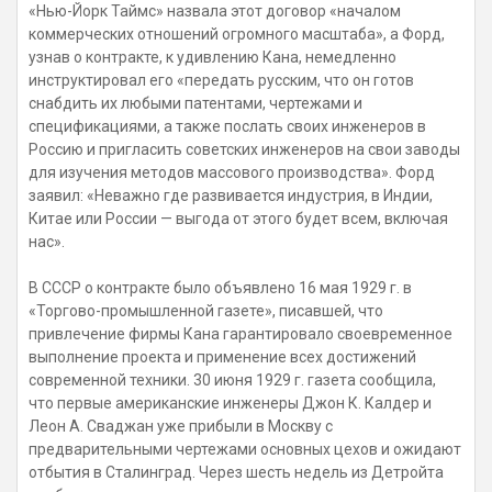
«Нью-Йорк Таймс» назвала этот договор «началом
коммерческих отношений огромного масштаба», а Форд,
узнав о контракте, к удивлению Кана, немедленно
инструктировал его «передать русским, что он готов
снабдить их любыми патентами, чертежами и
спецификациями, а также послать своих инженеров в
Россию и пригласить советских инженеров на свои заводы
для изучения методов массового производства». Форд
заявил: «Неважно где развивается индустрия, в Индии,
Китае или России — выгода от этого будет всем, включая
нас».
В СССР о контракте было объявлено 16 мая 1929 г. в
«Торгово-промышленной газете», писавшей, что
привлечение фирмы Кана гарантировало своевременное
выполнение проекта и применение всех достижений
современной техники. 30 июня 1929 г. газета сообщила,
что первые американские инженеры Джон К. Калдер и
Леон А. Сваджан уже прибыли в Москву с
предварительными чертежами основных цехов и ожидают
отбытия в Сталинград. Через шесть недель из Детройта