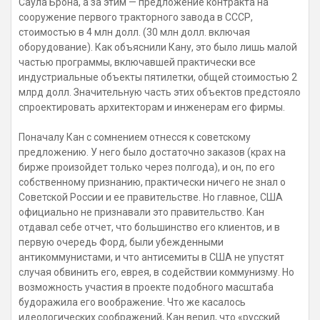
Саула Брона, а за этим — предложение контракта на
сооружение первого тракторного завода в СССР,
стоимостью в 4 млн долл. (30 млн долл. включая
оборудование). Как объяснили Кану, это было лишь малой
частью программы, включавшей практически все
индустриальные объекты пятилетки, общей стоимостью 2
млрд долл. Значительную часть этих объектов предстояло
спроектировать архитекторам и инженерам его фирмы.
Поначалу Кан с сомнением отнесся к советскому
предложению. У него было достаточно заказов (крах на
бирже произойдет только через полгода), и он, по его
собственному признанию, практически ничего не знал о
Советской России и ее правительстве. Но главное, США
официально не признавали это правительство. Кан
отдавал себе отчет, что большинство его клиентов, и в
первую очередь Форд, были убежденными
антикоммунистами, и что антисемиты в США не упустят
случая обвинить его, еврея, в содействии коммунизму. Но
возможность участия в проекте подобного масштаба
будоражила его воображение. Что же касалось
идеологических соображений, Кан верил, что «русский