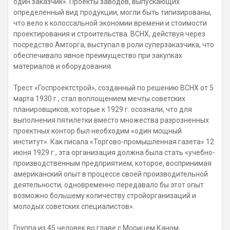
один заказчик». Проекты заводов, выпускающих
определенный вид продукции, могли быть типизированы,
что вело к колоссальной экономии времени и стоимости
проектирования и строительства. ВСНХ, действуя через
посредство Амторга, выступал в роли суперзаказчика, что
обеспечивало явное преимущество при закупках
материалов и оборудования.
Трест «Госпроектстрой», созданный по решению ВСНХ от 5
марта 1930 г., стал воплощением мечты советских
планировщиков, которые к 1929 г. осознали, что для
выполнения пятилетки вместо множества разрозненных
проектных контор был необходим «один мощный
институт». Как писала «Торгово-промышленная газета» 12
июня 1929 г., эта организация должна была стать «учебно-
производственным предприятием, которое, воспринимая
американский опыт в процессе своей производительной
деятельности, одновременно передавало бы этот опыт
возможно большему количеству стройорганизаций и
молодых советских специалистов».
Группа из 45 человек во главе с Морицем Каном,