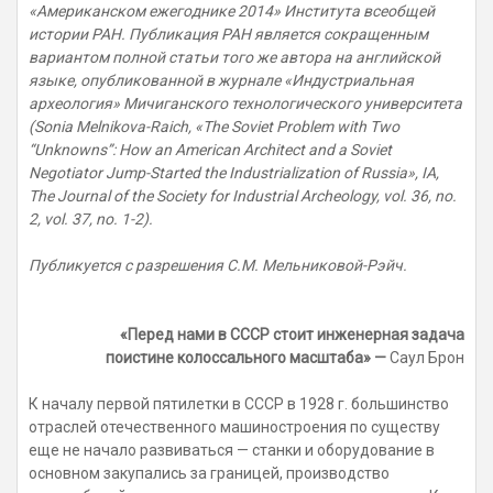
«Американском ежегоднике 2014» Института всеобщей
истории РАН. Публикация РАН является сокращенным
вариантом полной статьи того же автора на английской
языке, опубликованной в журнале «Индустриальная
археология» Мичиганского технологического университета
(Sonia Melnikova-Raich, «The Soviet Problem with Two
“Unknowns”: How an American Architect and a Soviet
Negotiator Jump-Started the Industrialization of Russia», IA,
The Journal of the Society for Industrial Archeology, vol. 36, no.
2, vol. 37, no. 1-2).
Публикуется с разрешения
С.М. Мельниковой-Рэйч.
«Перед нами в СССР стоит инженерная задача
поистине колоссального масштаба» —
Саул Брон
К началу первой пятилетки в СССР в 1928 г. большинство
отраслей отечественного машиностроения по существу
еще не начало развиваться — станки и оборудование в
основном закупались за границей, производство