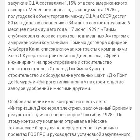
закупки в США составляли 1,15% от всего американского
экспорта. Менее чем через год, к концу марта 1928 г.,
полугодовой объем торговли между США и СССР достиг
80 млн долл. по сравнению с 34 млн за соответствующие 6
месяцев предыдущего года. 17 июня 1929 г. «Тайм»
опубликовал список контрактов, подписанных Амторгом с
американскими компаниями. Помимо договора с фирмой
Альберта Кана, список включал контракты с компаниями
Хью Л. Купера на строительство Днепрогэса, «Фрейн
инжиниринг» на проектирование и строительство
прокатных станов, «Стюарт, Джеймс и Кук» на
строительство и оборудование угольных шахт, «Дю Понт
де Немурс» и «Нитроген инжиниринг» на строительство
заводов удобрений и многими другими.
Особое значение имел контракт на шесть лет с
«Интернэшнл Дженерал электрик», заключенный Броном в
результате годичных переговоров 9 октября 1928 г. По
этому контракту компания открывала в Москве
техническое бюро для непосредственного участия в
проектах ГОЭЛРО и руководства установкой закупленного