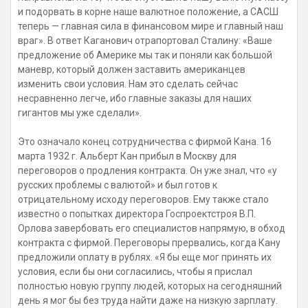
и подорвать в корне наше валютное положение, а САСШ
теперь — главная сила в финансовом мире и главный наш
враг». В ответ Каганович отрапортовал Сталину: «Ваше
предложение об Америке мы так и поняли как большой
маневр, который должен заставить американцев
изменить свои условия. Нам это сделать сейчас
несравненно легче, ибо главные заказы для наших
гигантов мы уже сделали».
Это означало конец сотрудничества с фирмой Кана. 16
марта 1932 г. Альберт Кан прибыл в Москву для
переговоров о продления контракта. Он уже знал, что «у
русских проблемы с валютой» и был готов к
отрицательному исходу переговоров. Ему также стало
известно о попытках директора Госпроектстроя В.П.
Орлова завербовать его специалистов напрямую, в обход
контракта с фирмой. Переговоры прервались, когда Кану
предложили оплату в рублях. «Я бы еще мог принять их
условия, если бы они согласились, чтобы я прислал
полностью новую группу людей, которых на сегодняшний
день я мог бы без труда найти даже на низкую зарплату.