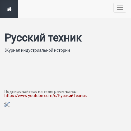
Togg
navig
Русский техник
Журнал индустриальной истории
Подписывайтесь на телеграмм-канал
https://www.youtube.com/c/РусскийТехник