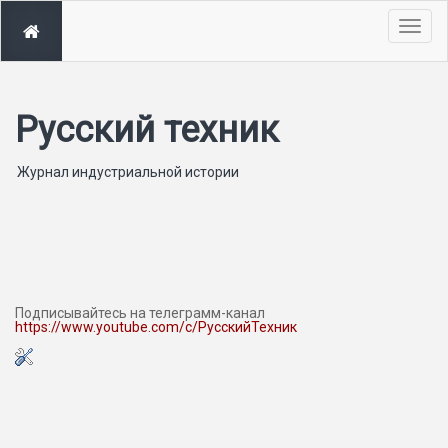
Togg
navig
Русский техник
Журнал индустриальной истории
Подписывайтесь на телеграмм-канал
https://www.youtube.com/c/РусскийТехник