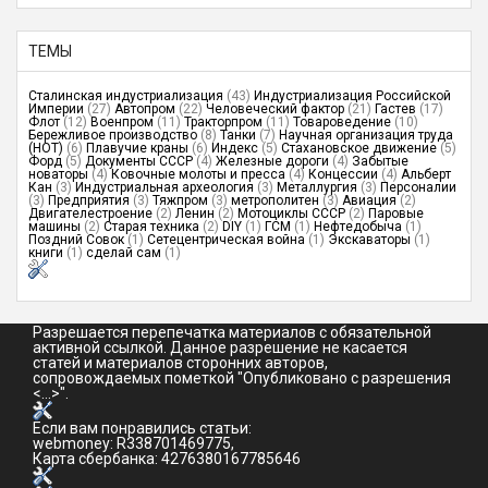
ТЕМЫ
Сталинская индустриализация
(43)
Индустриализация Российской
Империи
(27)
Автопром
(22)
Человеческий фактор
(21)
Гастев
(17)
Флот
(12)
Военпром
(11)
Тракторпром
(11)
Товароведение
(10)
Бережливое производство
(8)
Танки
(7)
Научная организация труда
(НОТ)
(6)
Плавучие краны
(6)
Индекс
(5)
Стахановское движение
(5)
Форд
(5)
Документы СССР
(4)
Железные дороги
(4)
Забытые
новаторы
(4)
Ковочные молоты и пресса
(4)
Концессии
(4)
Альберт
Кан
(3)
Индустриальная археология
(3)
Металлургия
(3)
Персоналии
(3)
Предприятия
(3)
Тяжпром
(3)
метрополитен
(3)
Авиация
(2)
Двигателестроение
(2)
Ленин
(2)
Мотоциклы СССР
(2)
Паровые
машины
(2)
Старая техника
(2)
DIY
(1)
ГСМ
(1)
Нефтедобыча
(1)
Поздний Совок
(1)
Сетецентрическая война
(1)
Экскаваторы
(1)
книги
(1)
сделай сам
(1)
Разрешается перепечатка материалов с обязательной
активной ссылкой. Данное разрешение не касается
статей и материалов сторонних авторов,
сопровождаемых пометкой "Опубликовано с разрешения
<...>".
Если вам понравились статьи:
webmoney: R338701469775,
Карта сбербанка: 4276380167785646