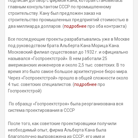
подписан договор с фирмой Кана, которая становилась
главным консультантом СССР по промышленному
строительству. Кану был предложен заказ на
строительство промышленных предприятий стоимостью в
два миллиарда долларов. (
подробнее
про оба контракта)
Все последующие проекты разрабатывались уже в Москве
под руководством брата Альберта Кана Морица Кана.
Московский филиал существовал до 1932 г. и официально
назывался «Госпроектстрой». В нем работали 25
американских инженеров и около 2,5 тыс. советских. В то
время это было самое большое архитектурное бюро мира.
Через «Госпроектстрой» прошло в общей сложности около
4 тыс. советских специалистов. (
подробнее
про
Госпроектстрой)
По образцу «Госпроектстроя» была реорганизована вся
система проектирования в СССР
После того, как советские проектировщики получили
необходимый опыт, фирма Альберта Кана была
благополучно выпровожена из СССР, его имя и