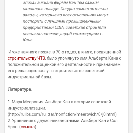
эпоха» в жизни фирмы Кан тем самым
оказалась позади. Создав самостоятельно
заводы, которые во всех отношениях могут
поспорить с лучшими промышленными
предприятиями США, советские строители
невольно нанесли ущерб «коммерции» г.
Кана.
И уже намного позже, в 70-х годах, в книге, посвященной
строительству ЧТЗ
, было упомянуто имя Альберта Кана с
положительной оценкой его деятельности и признанием
его решающих заслуг в строительстве советской
индустриальной базы.
Литература.
1. Марк Меерович. Альберт Кан в истории советской
индустриализации.
(http://rulibs.com/ru_zar/nonfiction/meerovich/0/j0.html)
2. Уравнение с двумя неизвестными. Альберт Кан и Сол
Брон. (
ссылка
)