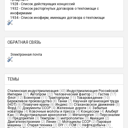
1928 - Список действующих концессий
1932 - Список расторгнутых договоров о техпомощи с
инофирмами
1934 - Список инофирм, имеющих договора о техпомощи
ОБРАТНАЯ СВЯЗЬ
Электронная почта
ТЕМЫ
Сталинская индустриализация
(43)
Индустриализация Российской
Империи
(27)
Автопром
(22)
Человеческий фактор
(21)
Гастев
(17)
Флот
(12)
Военпром
(11)
Тракторпром
(11)
Товароведение
(10)
Бережливое производство
(8)
Танки
(7)
Научная организация труда
(НОТ)
(6)
Плавучие краны
(6)
Индекс
(5)
Стахановское движение
(5)
Форд
(5)
Документы СССР
(4)
Железные дороги
(4)
Забытые
новаторы
(4)
Ковочные молоты и пресса
(4)
Концессии
(4)
Альберт
Кан
(3)
Индустриальная археология
(3)
Металлургия
(3)
Персоналии
(3)
Предприятия
(3)
Тяжпром
(3)
метрополитен
(3)
Авиация
(2)
Двигателестроение
(2)
Ленин
(2)
Мотоциклы СССР
(2)
Паровые
машины
(2)
Старая техника
(2)
DIY
(1)
ГСМ
(1)
Нефтедобыча
(1)