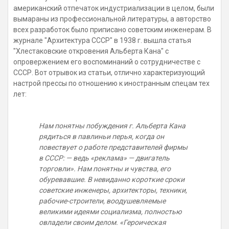
американский отпечаток индустриализации в целом, были
вымараны из профессиональной литературы, а авторство
всех разработок было приписано советским инженерам. В
журнале "Архитектура СССР" в 1938 г. вышла статья
"Хлестаковские откровения Альберта Кана" с
опровержением его воспоминаний о сотрудничестве с
СССР. Вот отрывок из статьи, отлично характеризующий
настрой прессы по отношению к иностранным спецам тех
лет:
Нам понятны побуждения г. Альберта Кана
рядиться в павлиньи перья, когда он
повествует о работе представителей фирмы
в СССР: — ведь «реклама» — двигатель
торговли». Нам понятны и чувства, его
обуревавшие. В невиданно короткие сроки
советские инженеры, архитекторы, техники,
рабочие-строители, воодушевляемые
великими идеями социализма, полностью
овладели своим делом. «Героическая