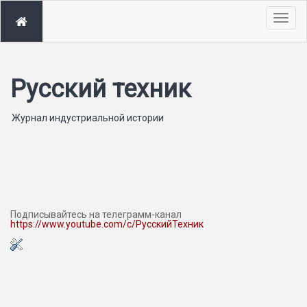
Togg
navig
Русский техник
Журнал индустриальной истории
Подписывайтесь на телеграмм-канал
https://www.youtube.com/c/РусскийТехник