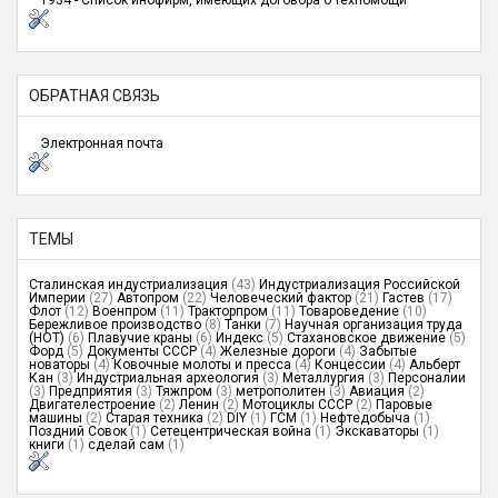
1934 - Список инофирм, имеющих договора о техпомощи
ОБРАТНАЯ СВЯЗЬ
Электронная почта
ТЕМЫ
Сталинская индустриализация
(43)
Индустриализация Российской
Империи
(27)
Автопром
(22)
Человеческий фактор
(21)
Гастев
(17)
Флот
(12)
Военпром
(11)
Тракторпром
(11)
Товароведение
(10)
Бережливое производство
(8)
Танки
(7)
Научная организация труда
(НОТ)
(6)
Плавучие краны
(6)
Индекс
(5)
Стахановское движение
(5)
Форд
(5)
Документы СССР
(4)
Железные дороги
(4)
Забытые
новаторы
(4)
Ковочные молоты и пресса
(4)
Концессии
(4)
Альберт
Кан
(3)
Индустриальная археология
(3)
Металлургия
(3)
Персоналии
(3)
Предприятия
(3)
Тяжпром
(3)
метрополитен
(3)
Авиация
(2)
Двигателестроение
(2)
Ленин
(2)
Мотоциклы СССР
(2)
Паровые
машины
(2)
Старая техника
(2)
DIY
(1)
ГСМ
(1)
Нефтедобыча
(1)
Поздний Совок
(1)
Сетецентрическая война
(1)
Экскаваторы
(1)
книги
(1)
сделай сам
(1)