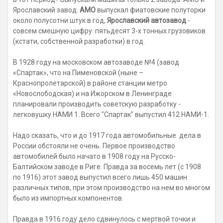
Ярославский завод.
АМО
выпускал фиатовские полуторки
около полусотни штук в год,
Ярославский автозавод
-
совсем смешную цифру: пятьдесят 3-х тонных грузовиков
(кстати, собственной разработки) в год.
В 1928 году на московском автозаводе №4 (завод
«Спартак», что на Пименовской (ныне –
Краснопролетарской) в районе станции метро
«Новослободская) и на Ижорском в Ленинграде
планировали производить советскую разработку -
легковушку НАМИ 1. Всего "Спартак" выпустил 412 НАМИ-1.
Надо сказать, что и до 1917 года автомобильные дела в
России обстояли не очень. Первое производство
автомобилей было начато в 1908 году на Русско-
Балтийском заводе в Риге. Правда за восемь лет (с 1908
по 1916) этот завод выпустил всего лишь 450 машин
различных типов, при этом производство на нем во многом
было из импортных компонентов.
Правда в 1916 году дело сдвинулось с мертвой точки и