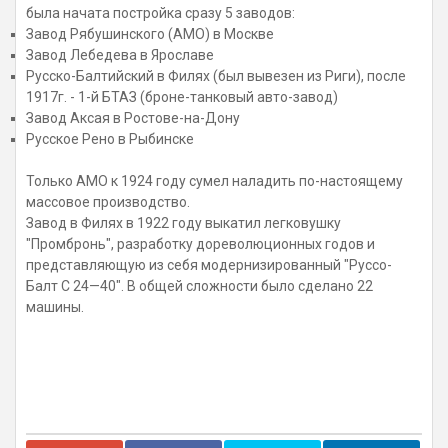
была начата постройка сразу 5 заводов:
Завод Рябушинского (АМО) в Москве
Завод Лебедева в Ярославе
Русско-Балтийский в Филях (был вывезен из Риги), после
1917г. - 1-й БТАЗ (броне-танковый авто-завод)
Завод Аксая в Ростове-на-Дону
Русское Рено в Рыбинске
Только АМО к 1924 году сумел наладить по-настоящему
массовое производство.
Завод в Филях в 1922 году выкатил легковушку
"Промбронь", разработку дореволюционных годов и
представляющую из себя модернизированный "Руссо-
Балт С 24—40". В общей сложности было сделано 22
машины.