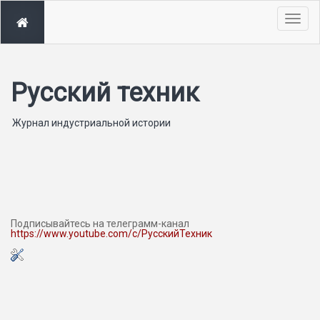
Togg
navig
Русский техник
Журнал индустриальной истории
Подписывайтесь на телеграмм-канал
https://www.youtube.com/c/РусскийТехник